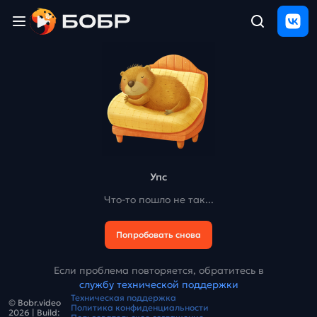
Главная
ЩЕЛЧОК
2026
Полезные
материалы
Проверка
сочинений
Упс
Тех
Что-то пошло не так...
поддержка
Попробовать снова
Результаты
и
отзыв
Если проблема повторяется, обратитесь в
службу технической поддержки
Техническая поддержка
© Bobr.video
Политика конфиденциальности
2026
| Build: