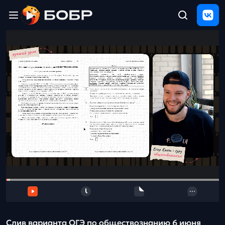
Главная
ЩЕЛЧОК
2026
Полезные
материалы
Проверка
сочинений
Тех
поддержка
Результаты
и
отзыв
Слив варианта ОГЭ по обществознанию 6 июня