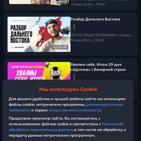
05:53
17 июня 2025 г., 19:00
Разбор Дальнего Востока
ОГЭ ПО ОБЩЕСТВОЗНАНИЮ c Егором Кантом
26 мая 2025 г., 03:00
02:42:26
Хвалим себя. Итоги 29 дня
«Щелчка» | Вечерний стрим
ОГЭ ПО ОБЩЕСТВОЗНАНИЮ c Егором Кантом
Мы используем Cookie
25 мая 2025 г., 17:20
47:57
Для вашего удобства и лучшей работы сайта мы используем
файлы cookie, метрические программы,
рекомендательные
КАК ОФОРМЛЯТЬ ОТВЕТЫ И
технологии
и сервис
искусственного интеллекта
.
РАСПРЕДЕЛЯТЬ ВРЕМЯ НА ОГЭ
Продолжая просмотр сайта, Вы соглашаетесь с
ПО ОБЩЕСТВОЗНАНИЮ?
использованием файлов cookie в соответствии с
Политикой
обработки персональных данных
, в том числе на обработку и
передачу данных метрическим программам.
ОГЭ ПО ОБЩЕСТВОЗНАНИЮ c Егором Кантом
21:53