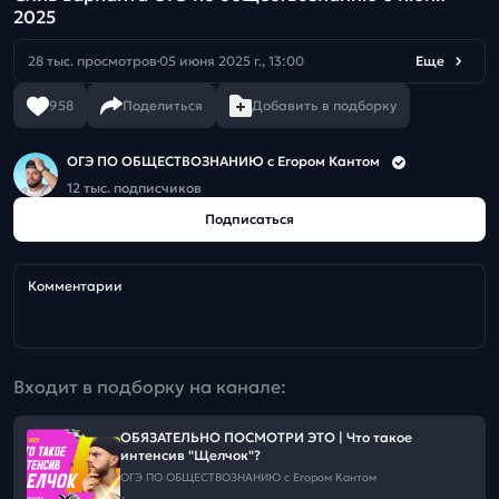
2025
28 тыс. просмотров
05 июня 2025 г., 13:00
Еще
958
Поделиться
Добавить в подборку
ОГЭ ПО ОБЩЕСТВОЗНАНИЮ c Егором Кантом
12 тыс. подписчиков
Подписаться
Комментарии
Входит в подборку на канале:
ОБЯЗАТЕЛЬНО ПОСМОТРИ ЭТО | Что такое
интенсив "Щелчок"?
ОГЭ ПО ОБЩЕСТВОЗНАНИЮ c Егором Кантом