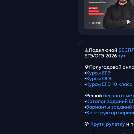
⚠️Подключай
БЕСПЛ
ЕГЭ/ОГЭ 2026
тут
💎Полугодовой онла
▪️
Курсы ЕГЭ
▪️
Курсы ОГЭ
▪️
Курсы ЕГЭ 10 класс
▪️Решай
бесплатные 
▪️
Каталог заданий ЕГ
▪️
Варианты заданий 
▪️
Конструктор вариа
🎯
Крути рулетку
и п