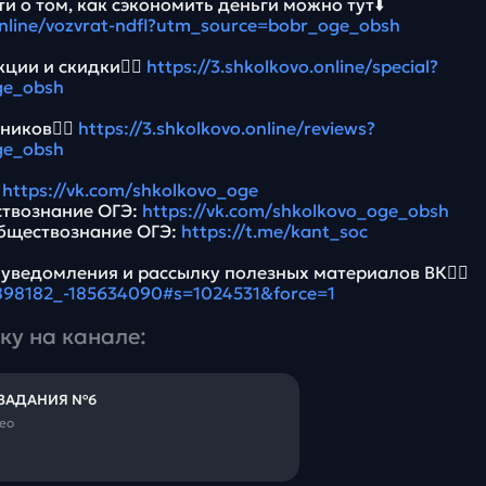
и о том, как сэкономить деньги можно тут⬇️
.online/vozvrat-ndfl?utm_source=bobr_oge_obsh
ции и скидки👉🏻
https://3.shkolkovo.online/special?
ge_obsh
ников👉🏻
https://3.shkolkovo.online/reviews?
ge_obsh
:
https://vk.com/shkolkovo_oge
ствознание ОГЭ:
https://vk.com/shkolkovo_oge_obsh
Обществознание ОГЭ:
https://t.me/kant_soc
 уведомления и рассылку полезных материалов ВК👉🏻
5898182_-185634090#s=1024531&force=1
ку на канале:
 ЗАДАНИЯ №6
део