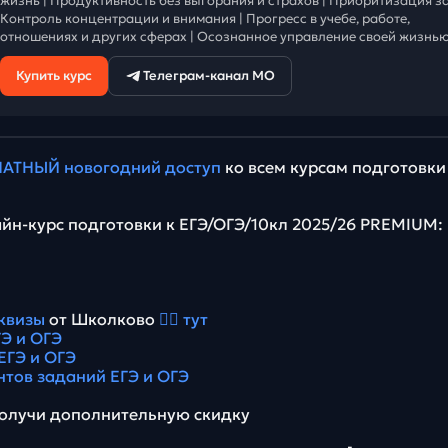
жизнь | Продуктивность без выгорания и страхов | Приоритизация за
Контроль концентрации и внимания | Прогресс в учебе, работе,
отношениях и других сферах | Осознанное управление своей жизнью
Купить курс
Телеграм-канал МО
АТНЫЙ новогодний доступ
ко всем курсам подготовки
йн-курс подготовки к ЕГЭ/ОГЭ/10кл 2025/26 PREMIUM:
квизы
от Школково
👉🏻 тут
Э и ОГЭ
ЕГЭ и ОГЭ
нтов заданий ЕГЭ и ОГЭ
олучи дополнительную скидку