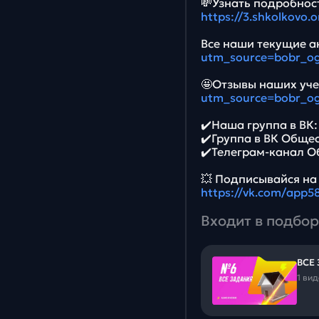
💸Узнать подробност
https://3.shkolkovo
Все наши текущие ак
utm_source=bobr_o
🤩Отзывы наших уче
utm_source=bobr_o
✔️Наша группа в ВК
✔️Группа в ВК Обще
✔️Телеграм-канал 
💥 Подписывайся на
https://vk.com/app
Входит в подбор
ВСЕ
1 ви