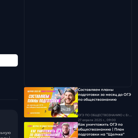
Составляем планы
подготовки за месяц до ОГЭ
по обществознанию
24:25
ОГЭ ПО ОБЩЕСТВОЗНАНИЮ c Егором Кантом
27 апреля 2025 г., 09:00
Как уничтожить ОГЭ по
обществознанию | План
льную
подготовки на "Щелчке"