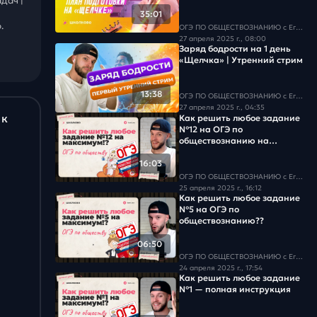
дач |
35:01
.
ОГЭ ПО ОБЩЕСТВОЗНАНИЮ c Егором Кантом
27 апреля 2025 г., 08:00
Заряд бодрости на 1 день
«Щелчка» | Утренний стрим
13:38
ОГЭ ПО ОБЩЕСТВОЗНАНИЮ c Егором Кантом
27 апреля 2025 г., 04:35
 к
Как решить любое задание
№12 на ОГЭ по
обществознанию на
максимум??
16:03
ОГЭ ПО ОБЩЕСТВОЗНАНИЮ c Егором Кантом
25 апреля 2025 г., 16:12
Как решить любое задание
№5 на ОГЭ по
обществознанию??
06:50
ОГЭ ПО ОБЩЕСТВОЗНАНИЮ c Егором Кантом
24 апреля 2025 г., 17:54
Как решить любое задание
№1 — полная инструкция