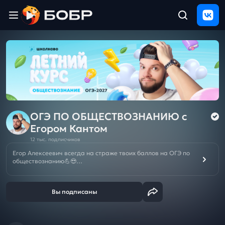
Главная
ЩЕЛЧОК
2026
Полезные
материалы
Проверка
сочинений
ОГЭ ПО ОБЩЕСТВОЗНАНИЮ c
Егором Кантом
Тех
12 тыс. подписчиков
поддержка
Егор Алексеевич всегда на страже твоих баллов на ОГЭ по
обществознанию💪😎
Результаты
Смотри кайфовые вебы, добавляй в свою копилку полезную
и
теорию, самые быстрые решения и крутые лайфхаки для
отзыв
успешной сдачи. Гоу вместе за пятерочкой на экзамене!
☀️Летний курс подготовки к ЕГЭ/ОГЭ-2027❗️БЕСПЛАТНО при
покупке Годового курса к ЕГЭ/ОГЭ/10кл на новый учебный