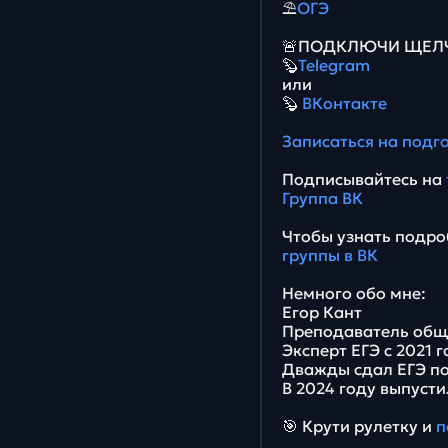
⛱
ОГЭ
🚨ПОДКЛЮЧИ ЩЕЛЧО
🦫
Telegram
или
🦫
ВКонтакте
Записаться на подг
Подписывайтесь на
Группа ВК
Чтобы узнать подро
группы в ВК
Немного обо мне:
Егор Кант
Преподаватель общ
Эксперт ЕГЭ с 2021 
Дважды сдал ЕГЭ по
В 2024 году выпусти
🎯 Крути рулетку и
п