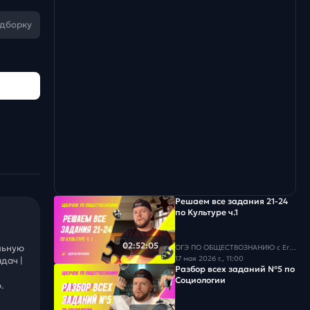
одборку
Решаем все задания 21-24
по Культуре ч.1
02:52:05
льную
ОГЭ ПО ОБЩЕСТВОЗНАНИЮ c Егором Кантом
17 мая 2026 г., 11:00
дач |
Разбор всех заданий №5 по
Социологии
.