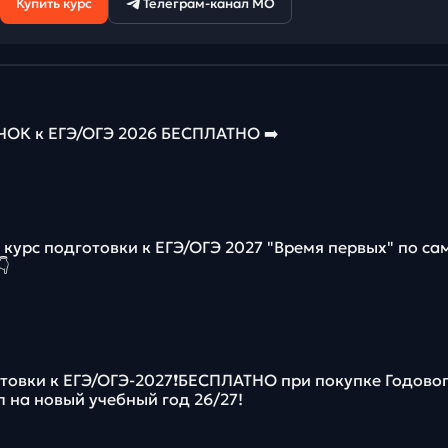
Купить курс
Телеграм-канал МО
К к ЕГЭ/ОГЭ 2026 БЕСПЛАТНО ➡️
курс подготовки к ЕГЭ/ОГЭ 2027 "Время первых" по с

отовки к ЕГЭ/ОГЭ-2027❗️БЕСПЛАТНО при покупке Годово
л на новый учебный год 26/27!