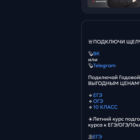
🚨ПОДКЛЮЧИ ЩЕЛЧО
🦫
ВК
или
🦫
Telegram
Подключай Годовой 
ВЫГОДНЫМ ЦЕНАМ
🔹
ЕГЭ
🔹
ОГЭ
🔹
10 КЛАСС
☀️Летний курс подг
курса к ЕГЭ/ОГЭ/10к
⛱
ЕГЭ