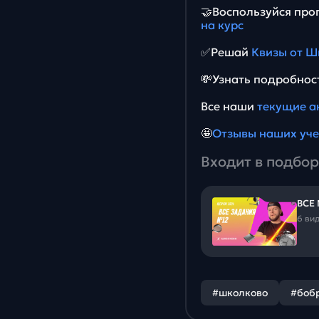
🤝Воспользуйся пр
на курс
✅Решай
Квизы от Ш
💸Узнать подробнос
Все наши
текущие а
🤩
Отзывы наших уч
Входит в подбор
ВСЕ
6 ви
#школково
#боб