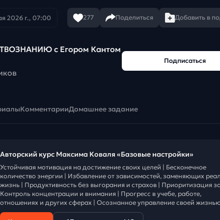
277
Поделиться
Добавить в п
ая 2026 г., 07:00
ТВОЗНАНИЮ c Егором Кантом
Подписаться
иков
риалы
Комментарии
Домашнее задание
Авторский курс Максима Коваля «Базовые настройки»
Устойчивая мотивация на достижение своих целей | Бесконечное
количество энергии | Избавление от зависимостей, заменяющих реа
жизнь | Продуктивность без выгорания и страхов | Приоритизация за
Контроль концентрации и внимания | Прогресс в учебе, работе,
отношениях и других сферах | Осознанное управление своей жизнью