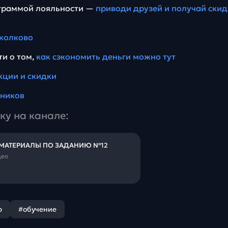
ограммой лояльности —
приводи друзей и получай скид
колково
ти о том,
как сэкономить деньги можно тут
кции и скидки
еников
ку на канале:
 МАТЕРИАЛЫ ПО ЗАДАНИЮ №12
део
р
#обучение