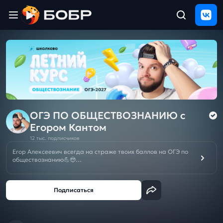
Главная
ЩЕЛЧОК
2026
Полезные
материалы
Проверка
сочинений
ОГЭ ПО ОБЩЕСТВОЗНАНИЮ c
Егором Кантом
Тех
12 тыс. подписчиков
поддержка
Егор Алексеевич всегда на страже твоих баллов на ОГЭ по
обществознанию💪😎
Результаты
Смотри кайфовые вебы, добавляй в свою копилку полезную
и
теорию, самые быстрые решения и крутые лайфхаки для
отзыв
успешной сдачи. Гоу вместе за пятерочкой на экзамене!
☀️Летний курс подготовки к ЕГЭ/ОГЭ-2027❗️БЕСПЛАТНО при
покупке Годового курса к ЕГЭ/ОГЭ/10кл на новый учебный