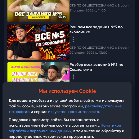
📲
ТГ
📲
Макс
ОГЭ ПО ОБЩЕСТВОЗНАНИЮ c Егором Кантом
21 апреля 2026 г., 11:00
36:15
Решаем все задания №5 по
экономике
ОГЭ ПО ОБЩЕСТВОЗНАНИЮ c Егором Кантом
02 апреля 2026 г., 13:00
44:46
Разбор всех заданий №5 по
Социологии
ОГЭ ПО ОБЩЕСТВОЗНАНИЮ c Егором Кантом
Мы используем Cookie
17 мая 2026 г., 07:00
17:47
Для вашего удобства и лучшей работы сайта мы используем
Решаем все задания №5 по
файлы cookie, метрические программы,
рекомендательные
Конституции и Праву
технологии
и сервис
искусственного интеллекта
.
Продолжая просмотр сайта, Вы соглашаетесь с
ОГЭ ПО ОБЩЕСТВОЗНАНИЮ c Егором Кантом
использованием файлов cookie в соответствии с
Политикой
16 апреля 2026 г., 13:00
46:42
обработки персональных данных
, в том числе на обработку и
передачу данных метрическим программам.