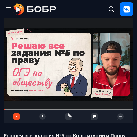
Главная
ЩЕЛЧОК
2026
Полезные
материалы
Проверка
сочинений
Тех
поддержка
Результаты
и
отзыв
Решаем все задания №5 по Конституции и Праву