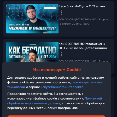
Весь блок ЧиО для ОГЭ за час
ОГЭ ПО ОБЩЕСТВОЗНАНИЮ c Егором Кантом
13 апреля 2026 г., 15:00
48:21
Как БЕСПЛАТНО готовиться к
ОГЭ 2026 по обществознанию
ОГЭ ПО ОБЩЕСТВОЗНАНИЮ c Егором Кантом
13 апреля 2026 г., 14:00
04:10
Мы используем Cookie
Для вашего удобства и лучшей работы сайта мы используем
Заработная плата: 90%
файлы cookie, метрические программы,
рекомендательные
совершит эту ошибку на ОГЭ по
технологии
и сервис
искусственного интеллекта
.
обществознанию
Продолжая просмотр сайта, Вы соглашаетесь с
использованием файлов cookie в соответствии с
Политикой
обработки персональных данных
, в том числе на обработку и
ОГЭ ПО ОБЩЕСТВОЗНАНИЮ c Егором Кантом
12 апреля 2026 г., 17:00
передачу данных метрическим программам.
05:08