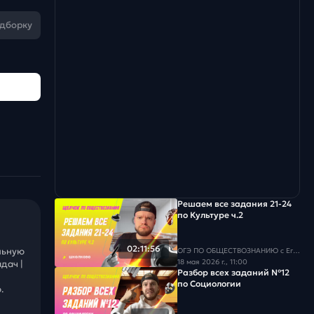
одборку
Решаем все задания 21-24
по Культуре ч.2
02:11:56
льную
ОГЭ ПО ОБЩЕСТВОЗНАНИЮ c Егором Кантом
18 мая 2026 г., 11:00
дач |
Разбор всех заданий №12
по Социологии
.