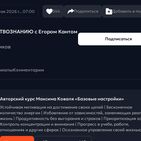
344
Поделиться
Добавить в п
мая 2026 г., 07:00
ТВОЗНАНИЮ c Егором Кантом
Подписаться
иков
риалы
Комментарии
Авторский курс Максима Коваля «Базовые настройки»
Устойчивая мотивация на достижение своих целей | Бесконечное
количество энергии | Избавление от зависимостей, заменяющих реа
жизнь | Продуктивность без выгорания и страхов | Приоритизация за
Контроль концентрации и внимания | Прогресс в учебе, работе,
отношениях и других сферах | Осознанное управление своей жизнью