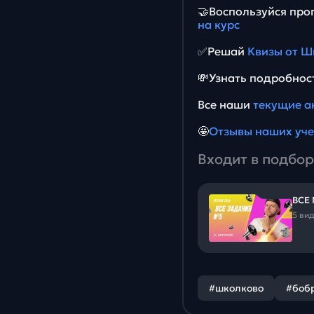
🤝Воспользуйся пр
на курс
✅Решай
Квизы от Ш
💸Узнать подробнос
Все наши
текущие а
🤩
Отзывы наших уч
Входит в подбор
ВСЕ
5 ви
#школково
#боб