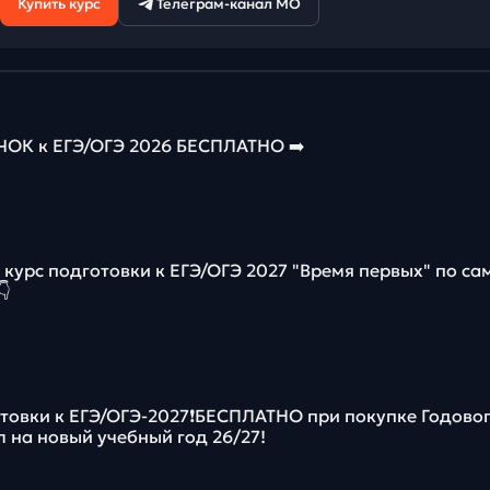
Купить курс
Телеграм-канал МО
К к ЕГЭ/ОГЭ 2026 БЕСПЛАТНО ➡️
курс подготовки к ЕГЭ/ОГЭ 2027 "Время первых" по с

отовки к ЕГЭ/ОГЭ-2027❗️БЕСПЛАТНО при покупке Годово
л на новый учебный год 26/27!