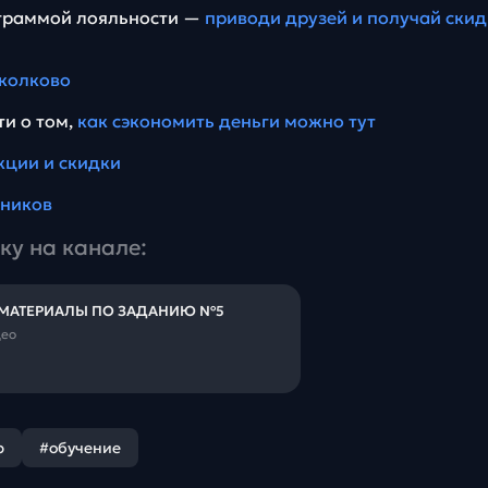
ограммой лояльности —
приводи друзей и получай скид
колково
ти о том,
как сэкономить деньги можно тут
кции и скидки
еников
ку на канале:
 МАТЕРИАЛЫ ПО ЗАДАНИЮ №5
део
р
#обучение