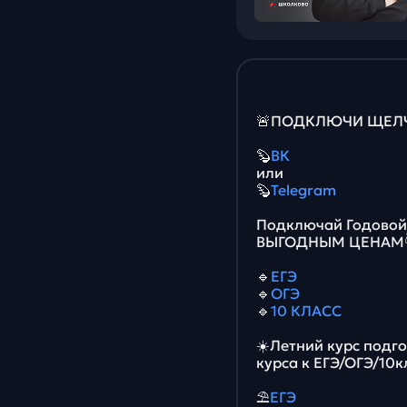
🚨ПОДКЛЮЧИ ЩЕЛЧО
🦫
ВК
или
🦫
Telegram
Подключай Годовой 
ВЫГОДНЫМ ЦЕНАМ
🔹
ЕГЭ
🔹
ОГЭ
🔹
10 КЛАСС
☀️Летний курс подг
курса к ЕГЭ/ОГЭ/10к
⛱
ЕГЭ