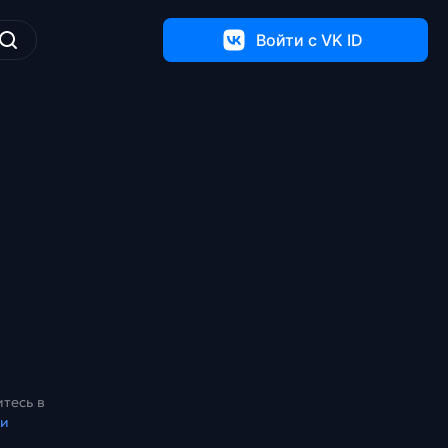
Войти c VK ID
тесь в
ки