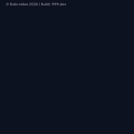
© Bobr.video
2026
| Build:
999.dev