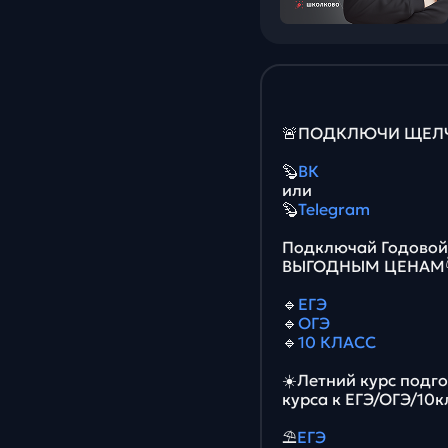
🚨ПОДКЛЮЧИ ЩЕЛЧО
🦫
ВК
или
🦫
Telegram
Подключай Годовой 
ВЫГОДНЫМ ЦЕНАМ
🔹
ЕГЭ
🔹
ОГЭ
🔹
10 КЛАСС
☀️Летний курс подг
курса к ЕГЭ/ОГЭ/10к
⛱
ЕГЭ