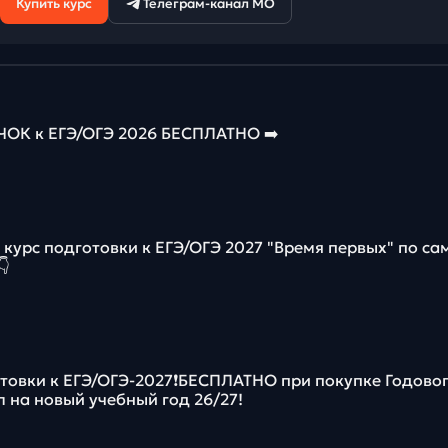
Купить курс
Телеграм-канал МО
К к ЕГЭ/ОГЭ 2026 БЕСПЛАТНО ➡️
курс подготовки к ЕГЭ/ОГЭ 2027 "Время первых" по с

отовки к ЕГЭ/ОГЭ-2027❗️БЕСПЛАТНО при покупке Годово
л на новый учебный год 26/27!