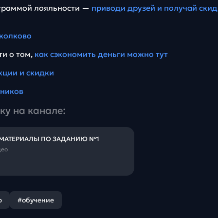
ограммой лояльности —
приводи друзей и получай скид
колково
ти о том,
как сэкономить деньги можно тут
кции и скидки
еников
ку на канале:
 МАТЕРИАЛЫ ПО ЗАДАНИЮ №1
део
р
#обучение