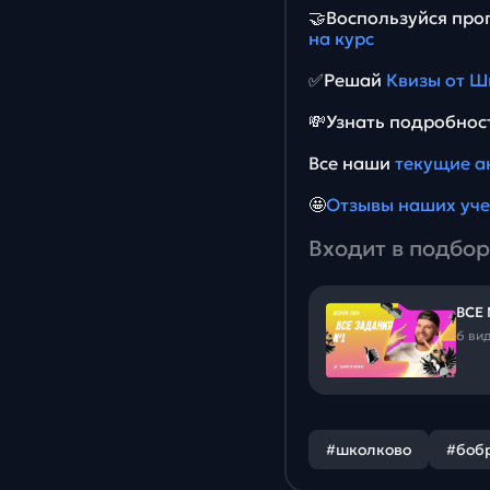
🤝Воспользуйся пр
на курс
✅Решай
Квизы от Ш
💸Узнать подробнос
Все наши
текущие а
🤩
Отзывы наших уч
Входит в подбор
ВСЕ
6 ви
#школково
#боб