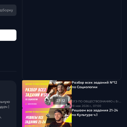
одборку
Разбор всех заданий №12
по Социологии
27:12
льную
ОГЭ ПО ОБЩЕСТВОЗНАНИЮ c Егором Кантом
18 мая 2026 г., 07:00
дач |
Решаем все задания 21-24
по Культуре ч.1
.