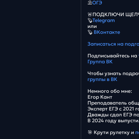
⛱
ОГЭ
🚨ПОДКЛЮЧИ ЩЕЛЧО
🦫
Telegram
или
🦫
ВКонтакте
Записаться на подг
Подписывайтесь на
Группа ВК
Чтобы узнать подро
группы в ВК
Немного обо мне:
Егор Кант
Преподаватель общ
Эксперт ЕГЭ с 2021 
Дважды сдал ЕГЭ по
В 2024 году выпусти
🎯 Крути рулетку и
п