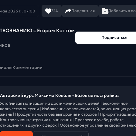
314
Поделиться
Добавить в п
 мая 2026 г., 07:00
ТВОЗНАНИЮ c Егором Кантом
Подписаться
иков
риалы
Комментарии
Авторский курс Максима Коваля «Базовые настройки»
Устойчивая мотивация на достижение своих целей | Бесконечное
количество энергии | Избавление от зависимостей, заменяющих реа
жизнь | Продуктивность без выгорания и страхов | Приоритизация за
Контроль концентрации и внимания | Прогресс в учебе, работе,
отношениях и других сферах | Осознанное управление своей жизнью