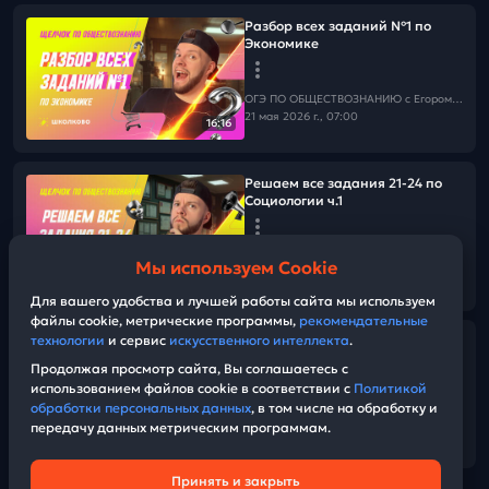
Разбор всех заданий №1 по
Экономике
ОГЭ ПО ОБЩЕСТВОЗНАНИЮ c Егором Кантом
21 мая 2026 г., 07:00
16:16
Решаем все задания 21-24 по
Социологии ч.1
ОГЭ ПО ОБЩЕСТВОЗНАНИЮ c Егором Кантом
Мы используем Cookie
19 мая 2026 г., 11:00
01:27:20
Для вашего удобства и лучшей работы сайта мы используем
файлы cookie, метрические программы,
рекомендательные
технологии
и сервис
искусственного интеллекта
.
Как бесплатно готовиться к ОГЭ
по обществознанию на Бобре
Продолжая просмотр сайта, Вы соглашаетесь с
использованием файлов cookie в соответствии с
Политикой
обработки персональных данных
, в том числе на обработку и
ОГЭ ПО ОБЩЕСТВОЗНАНИЮ c Егором Кантом
передачу данных метрическим программам.
18 мая 2026 г., 21:00
07:35
Принять и закрыть
Техническая поддержка