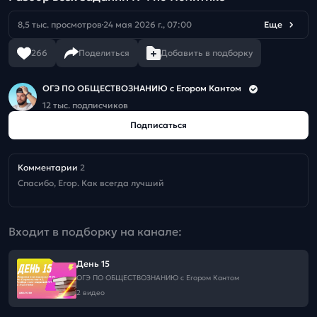
8,5 тыс. просмотров
24 мая 2026 г., 07:00
Еще
266
Поделиться
Добавить в подборку
ОГЭ ПО ОБЩЕСТВОЗНАНИЮ c Егором Кантом
12 тыс. подписчиков
Подписаться
Комментарии
2
Спасибо, Егор. Как всегда лучший
Входит в подборку на канале:
День 15
ОГЭ ПО ОБЩЕСТВОЗНАНИЮ c Егором Кантом
2 видео