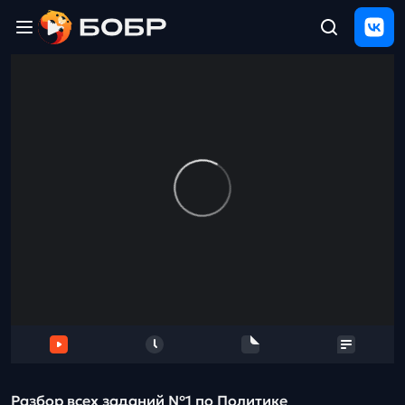
Главная
ЩЕЛЧОК
2026
Полезные
материалы
Проверка
сочинений
Тех
поддержка
Результаты
и
отзыв
Разбор всех заданий №1 по Политике