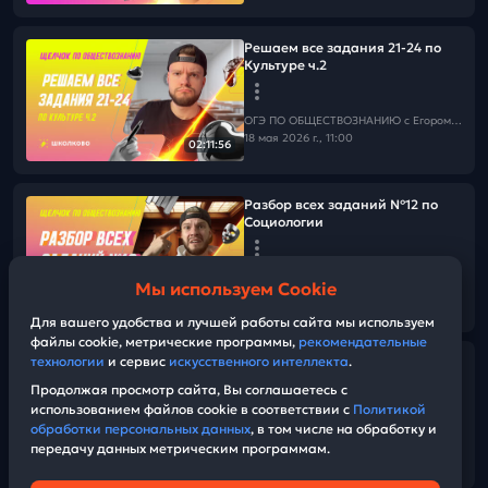
Решаем все задания 21-24 по
Культуре ч.2
ОГЭ ПО ОБЩЕСТВОЗНАНИЮ c Егором Кантом
18 мая 2026 г., 11:00
02:11:56
Разбор всех заданий №12 по
Социологии
ОГЭ ПО ОБЩЕСТВОЗНАНИЮ c Егором Кантом
Мы используем Cookie
18 мая 2026 г., 07:00
27:12
Для вашего удобства и лучшей работы сайта мы используем
файлы cookie, метрические программы,
рекомендательные
технологии
и сервис
искусственного интеллекта
.
Решаем все задания 21-24 по
Культуре ч.1
Продолжая просмотр сайта, Вы соглашаетесь с
использованием файлов cookie в соответствии с
Политикой
обработки персональных данных
, в том числе на обработку и
ОГЭ ПО ОБЩЕСТВОЗНАНИЮ c Егором Кантом
передачу данных метрическим программам.
17 мая 2026 г., 11:00
02:52:05