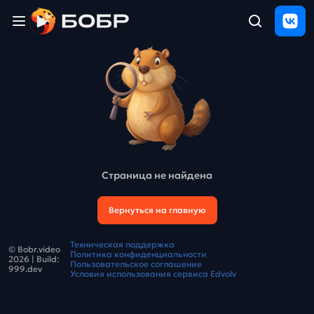
Главная
ЩЕЛЧОК
2026
Полезные
материалы
Проверка
сочинений
Страница не найдена
Тех
поддержка
Вернуться на главную
Результаты
Техническая поддержка
© Bobr.video
и
Политика конфиденциальности
2026
| Build:
отзыв
Пользовательское соглашение
999.dev
Условия использования сервиса Edvolv