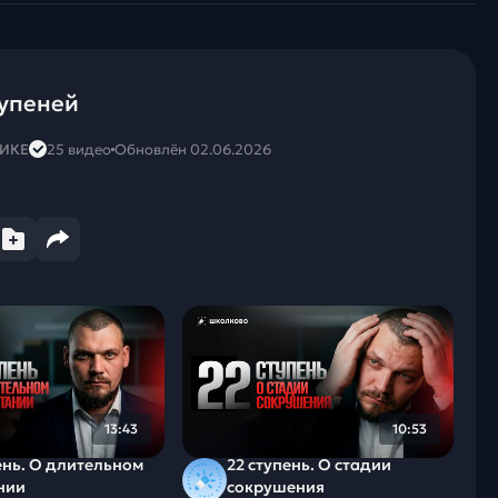
тупеней
ТИКЕ
25 видео
Обновлён 02.06.2026
13:43
10:53
ень. О длительном
22 ступень. О стадии
нии
сокрушения