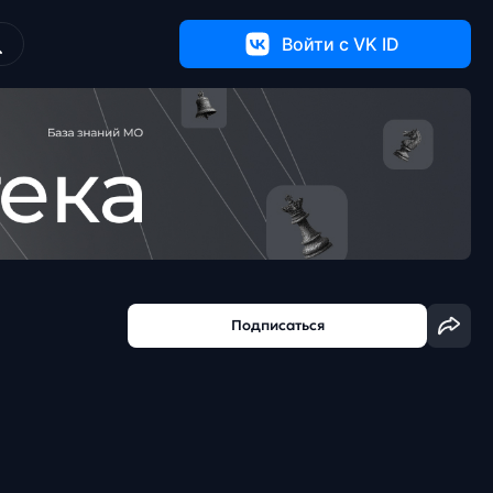
Войти c VK ID