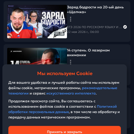
Заряд бодрости на 20-ый день
«Щелчка»
ЕГЭ 2026 ПО РУССКОМУ ЯЗЫКУ И МАТЕМАТИКЕ
22 мая 2026 г., 06:00
35:55
14 ступень. О лазерном
внимании
ЕГЭ 2026 ПО РУССКОМУ ЯЗЫКУ И МАТЕМАТИКЕ
Мы используем Cookie
21 мая 2026 г., 14:30
13:50
Для вашего удобства и лучшей работы сайта мы используем
файлы cookie, метрические программы,
рекомендательные
технологии
и сервис
искусственного интеллекта
.
Заряд бодрости на 19-ый день
«Щелчка»
Продолжая просмотр сайта, Вы соглашаетесь с
использованием файлов cookie в соответствии с
Политикой
обработки персональных данных
, в том числе на обработку и
ЕГЭ 2026 ПО РУССКОМУ ЯЗЫКУ И МАТЕМАТИКЕ
передачу данных метрическим программам.
21 мая 2026 г., 06:00
38:49
Принять и закрыть
Техническая поддержка