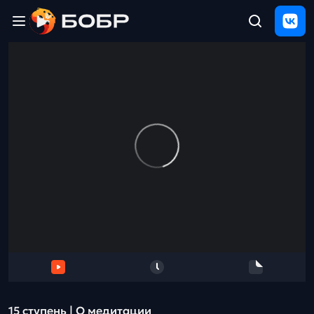
Главная
ЩЕЛЧОК
2026
Полезные
материалы
Проверка
сочинений
Тех
поддержка
Результаты
и
отзыв
15 ступень | О медитации