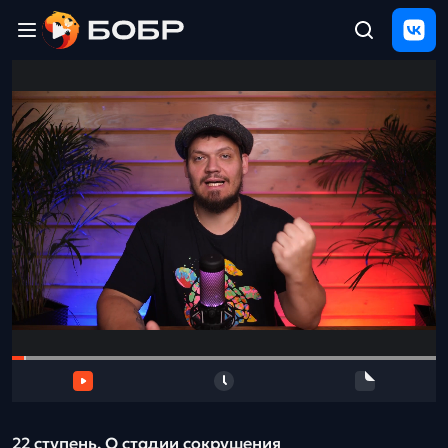
Главная
ЩЕЛЧОК
2026
Полезные
материалы
Проверка
сочинений
Тех
поддержка
Результаты
и
отзыв
22 ступень. О стадии сокрушения