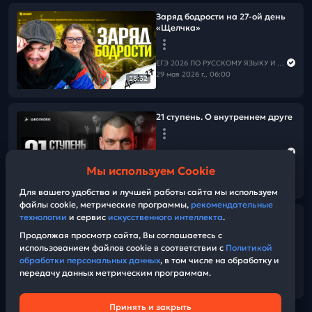
Заряд бодрости на 27-ой день
«Щелчка»
ЕГЭ 2026 ПО РУССКОМУ ЯЗЫКУ И МАТЕМАТИКЕ
29 мая 2026 г., 06:00
28:32
21 ступень. О внутреннем друге
ЕГЭ 2026 ПО РУССКОМУ ЯЗЫКУ И МАТЕМАТИКЕ
28 мая 2026 г., 14:30
Мы используем Cookie
08:51
Для вашего удобства и лучшей работы сайта мы используем
файлы cookie, метрические программы,
рекомендательные
технологии
и сервис
искусственного интеллекта
.
Решение всех заданий №22 из
ЕГКР + досроки + демоверсия.
Продолжая просмотр сайта, Вы соглашаетесь с
использованием файлов cookie в соответствии с
Политикой
обработки персональных данных
, в том числе на обработку и
ЕГЭ 2026 ПО РУССКОМУ ЯЗЫКУ И МАТЕМАТИКЕ
передачу данных метрическим программам.
28 мая 2026 г., 12:00
02:15:00
Принять и закрыть
Техническая поддержка