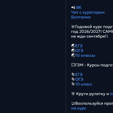
📲
ВК
Чат с куратором
Болталка
🚨Годовой курс подг
год 2026/2027! СА
не жди сентября!⤵️
🌏
ЕГЭ
🌏
ОГЭ
🌏
10 классы
💥ГЗМ - Курсы подго
🌀
ЕГЭ
🌀
ОГЭ
🌀
10 класс
🎯 Крути рулетку и
п
🤝Воспользуйся про
на курс