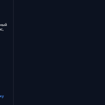
бный
с,
ку