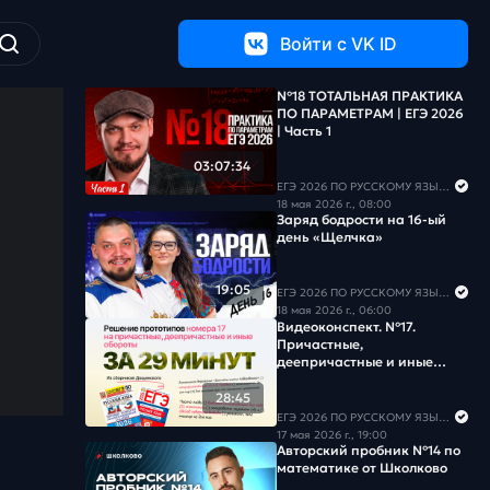
Войти c VK ID
№18 ТОТАЛЬНАЯ ПРАКТИКА
ПО ПАРАМЕТРАМ | ЕГЭ 2026
| Часть 1
03:07:34
ЕГЭ 2026 ПО РУССКОМУ ЯЗЫКУ И МАТЕМАТИКЕ
18 мая 2026 г., 08:00
Заряд бодрости на 16-ый
день «Щелчка»
19:05
ЕГЭ 2026 ПО РУССКОМУ ЯЗЫКУ И МАТЕМАТИКЕ
18 мая 2026 г., 06:00
Видеоконспект. №17.
Причастные,
деепричастные и иные
обороты. Сборник под
редакцией Р.А. Дощинского
28:45
(36, 50 вариантов)
ЕГЭ 2026 ПО РУССКОМУ ЯЗЫКУ И МАТЕМАТИКЕ
17 мая 2026 г., 19:00
Авторский пробник №14 по
математике от Школково