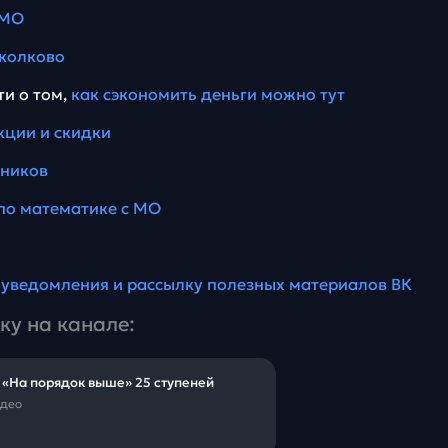
 МО
колково
ти о том,
как сэкономить деньги можно тут
кции и скидки
еников
по математике с МО
а
уведомления и рассылку полезных материалов ВК
ку на канале:
 «На порядок выше» 25 ступеней
идео