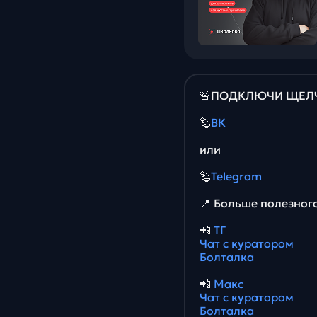
🚨ПОДКЛЮЧИ ЩЕЛЧО
🦫
ВК
или
🦫
Telegram
📍 Больше полезног
📲
ТГ
Чат с куратором
Болталка
📲
Макс
Чат с куратором
Болталка