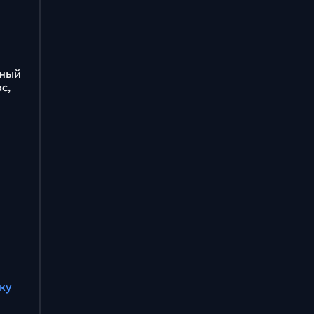
бный
с,
ку