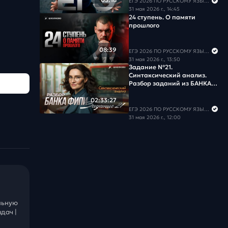
ЕГЭ 2026 ПО РУССКОМУ ЯЗЫКУ И МАТЕМАТИКЕ
31 мая 2026 г., 14:45
24 ступень. О памяти
прошлого
08:39
ЕГЭ 2026 ПО РУССКОМУ ЯЗЫКУ И МАТЕМАТИКЕ
31 мая 2026 г., 13:50
Задание №21.
Синтаксический анализ.
Разбор заданий из БАНКА
ФИПИ
02:33:27
ЕГЭ 2026 ПО РУССКОМУ ЯЗЫКУ И МАТЕМАТИКЕ
31 мая 2026 г., 12:00
льную
дач |