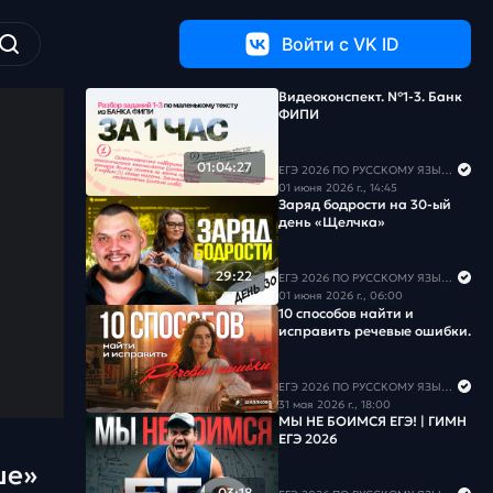
Войти c VK ID
Видеоконспект. №1-3. Банк
ФИПИ
01:04:27
ЕГЭ 2026 ПО РУССКОМУ ЯЗЫКУ И МАТЕМАТИКЕ
01 июня 2026 г., 14:45
Заряд бодрости на 30-ый
день «Щелчка»
29:22
ЕГЭ 2026 ПО РУССКОМУ ЯЗЫКУ И МАТЕМАТИКЕ
01 июня 2026 г., 06:00
10 способов найти и
исправить речевые ошибки.
ЕГЭ 2026 ПО РУССКОМУ ЯЗЫКУ И МАТЕМАТИКЕ
31 мая 2026 г., 18:00
МЫ НЕ БОИМСЯ ЕГЭ! | ГИМН
ЕГЭ 2026
ше»
03:18