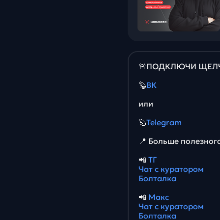
🚨ПОДКЛЮЧИ ЩЕЛЧО
🦫
ВК
или
🦫
Telegram
📍 Больше полезног
📲
ТГ
Чат с куратором
Болталка
📲
Макс
Чат с куратором
Болталка