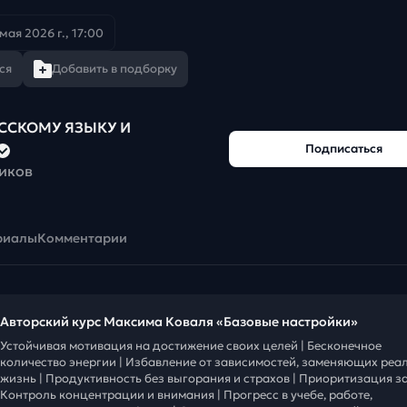
 мая 2026 г., 17:00
ся
Добавить в подборку
УССКОМУ ЯЗЫКУ И
Подписаться
чиков
риалы
Комментарии
Авторский курс Максима Коваля «Базовые настройки»
Устойчивая мотивация на достижение своих целей | Бесконечное
количество энергии | Избавление от зависимостей, заменяющих реа
жизнь | Продуктивность без выгорания и страхов | Приоритизация за
Контроль концентрации и внимания | Прогресс в учебе, работе,