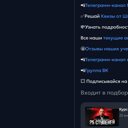
📲
Телеграмм-канал
✅Решай
Квизы от Ш
💸Узнать подробнос
Все наши
текущие а
🤩
Отзывы наших уч
📲
Телеграмм-канал 
📲
Группа ВК
💥 Подписывайся н
Входит в подбор
Курс
25 в