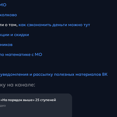
 МО
колково
ти о том,
как сэкономить деньги можно тут
кции и скидки
еников
по математике с МО
а
уведомления и рассылку полезных материалов ВК
ку на канале:
 «На порядок выше» 25 ступеней
идео