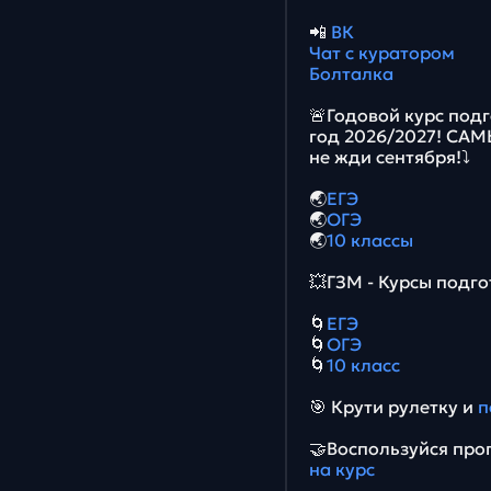
📲
ВК
Чат с куратором
Болталка
🚨Годовой курс подг
год 2026/2027! СА
не жди сентября!⤵️
🌏
ЕГЭ
🌏
ОГЭ
🌏
10 классы
💥ГЗМ - Курсы подго
🌀
ЕГЭ
🌀
ОГЭ
🌀
10 класс
🎯 Крути рулетку и
п
🤝Воспользуйся про
на курс