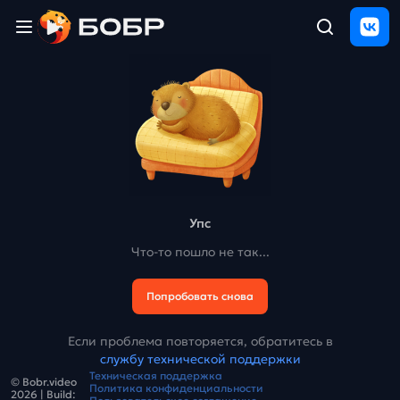
Главная
ЩЕЛЧОК
2026
Полезные
материалы
Проверка
сочинений
Упс
Тех
Что-то пошло не так...
поддержка
Попробовать снова
Результаты
и
отзыв
Если проблема повторяется, обратитесь в
службу технической поддержки
Техническая поддержка
© Bobr.video
Политика конфиденциальности
2026
| Build: