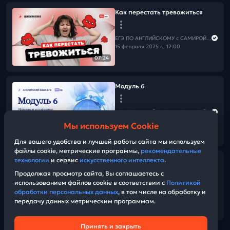
Как перестать тревожиться
ЕГЭ ПО АНГЛИЙСКОМУ с САМИРОЙ COOLешовой
15 февраля 2025 г., 12:00
07:24
Модуль 6
ЕГЭ ПО АНГЛИЙСКОМУ с САМИРОЙ COOLешовой
15 февраля 2025 г., 08:00
Мы используем Cookie
32:26
Для вашего удобства и лучшей работы сайта мы используем
файлы cookie, метрические программы,
рекомендательные
технологии
и сервис
искусственного интеллекта
.
Кто хочет стать миллионером с
носителем
Продолжая просмотр сайта, Вы соглашаетесь с
использованием файлов cookie в соответствии с
Политикой
обработки персональных данных
, в том числе на обработку и
ЕГЭ ПО АНГЛИЙСКОМУ с САМИРОЙ COOLешовой
передачу данных метрическим программам.
14 февраля 2025 г., 10:00
33:49
Принять и закрыть
Техническая поддержка