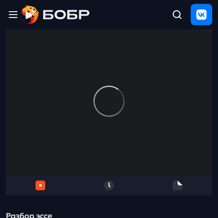
Главная
ЩЕЛЧОК
2026
Полезные
материалы
Проверка
сочинений
Тех
поддержка
Результаты
и
отзыв
Разбор эссе