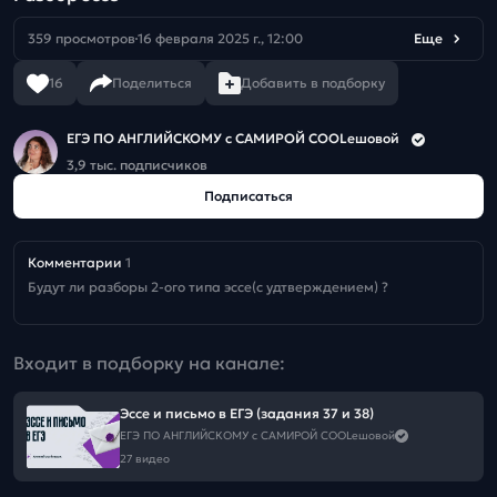
359 просмотров
16 февраля 2025 г., 12:00
Еще
16
Поделиться
Добавить в подборку
ЕГЭ ПО АНГЛИЙСКОМУ с САМИРОЙ COOLешовой
3,9 тыс. подписчиков
Подписаться
Комментарии
1
Будут ли разборы 2-ого типа эссе(с удтверждением) ?
Входит в подборку на канале:
Эссе и письмо в ЕГЭ (задания 37 и 38)
ЕГЭ ПО АНГЛИЙСКОМУ с САМИРОЙ COOLешовой
27 видео