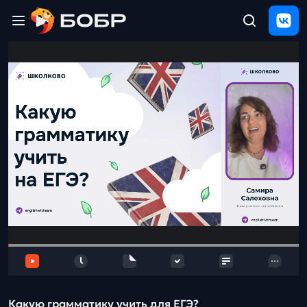
Главная
ЩЕЛЧОК
2026
Полезные
материалы
Проверка
сочинений
Тех
поддержка
Результаты
и
отзыв
Какую грамматику учить для ЕГЭ?