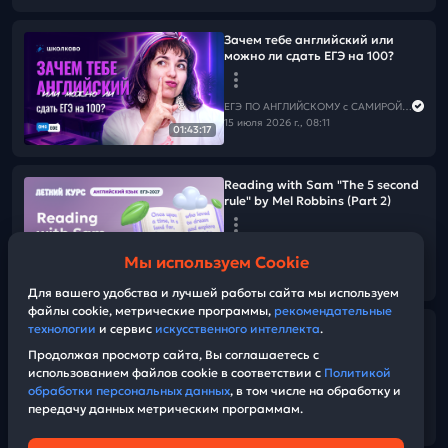
Зачем тебе английский или
можно ли сдать ЕГЭ на 100?
ЕГЭ ПО АНГЛИЙСКОМУ с САМИРОЙ COOLешовой
15 июля 2026 г., 08:11
01:43:17
Reading with Sam "The 5 second
rule" by Mel Robbins (Part 2)
ЕГЭ ПО АНГЛИЙСКОМУ с САМИРОЙ COOLешовой
Мы используем Cookie
13 июля 2026 г., 08:11
01:52:07
Для вашего удобства и лучшей работы сайта мы используем
файлы cookie, метрические программы,
рекомендательные
технологии
и сервис
искусственного интеллекта
.
Reading with Sam "The 5 second
rule" by Mel Robbins (Part 1)
Продолжая просмотр сайта, Вы соглашаетесь с
использованием файлов cookie в соответствии с
Политикой
обработки персональных данных
, в том числе на обработку и
ЕГЭ ПО АНГЛИЙСКОМУ с САМИРОЙ COOLешовой
передачу данных метрическим программам.
08 июля 2026 г., 08:11
01:20:34