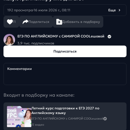
192 просмотра
16 июля 2026 г., 08:11
Еще
11
Поделиться
Добавить в подборку
ЕГЭ ПО АНГЛИЙСКОМУ с САМИРОЙ COOLешовой
3,9 тыс. подписчиков
Подписаться
Комментарии
Входит в подборку на канале:
Летний курс подготовки к ЕГЭ 2027 по
Английскому языку
ЕГЭ ПО АНГЛИЙСКОМУ с САМИРОЙ COOLешовой
15 видео