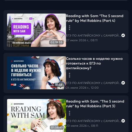
Reading with Sam "The 5 second
rule" by Mel Robbins (Part 4)
ЕГЭ ПО АНГЛИЙСКОМУ с САМИРОЙ COOLешовой
27 июля 2026 г., 08:11
02:19:55
Сколько часов в неделю нужно
готовиться к ЕГЭ по
английскому?
ЕГЭ ПО АНГЛИЙСКОМУ с САМИРОЙ COOLешовой
10:38
24 июля 2026 г., 12:00
Reading with Sam. "The 5 second
rule" by Mel Robbins (Part 3)
ЕГЭ ПО АНГЛИЙСКОМУ с САМИРОЙ COOLешовой
20 июля 2026 г., 08:11
01:58:41