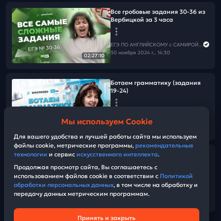
Все гробовые задания 30-36 из
Вербицкой за 3 часа
ЕГЭ ПО АНГЛИЙСКОМУ с САМИРОЙ COOLешовой
30 ноября 2024 г., 14:30
02:27:10
Ботаем грамматику (задания
19-24)
ЕГЭ ПО АНГЛИЙСКОМУ с САМИРОЙ COOLешовой
Мы используем Cookie
29 ноября 2024 г., 12:00
09:36
Для вашего удобства и лучшей работы сайта мы используем
файлы cookie, метрические программы,
рекомендательные
Вся правда про устную часть
технологии
и сервис
искусственного интеллекта
.
ЕГЭ по английскому языку ИлИ
Продолжая просмотр сайта, Вы соглашаетесь с
как я ходила сдавать ЕГЭ
использованием файлов cookie в соответствии с
Политикой
обработки персональных данных
, в том числе на обработку и
передачу данных метрическим программам.
ЕГЭ ПО АНГЛИЙСКОМУ с САМИРОЙ COOLешовой
09:52
27 ноября 2024 г., 12:00
Принять и закрыть
Техническая поддержка