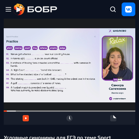
Главная
ЩЕЛЧОК
2026
Полезные
материалы
Проверка
сочинений
Тех
поддержка
Результаты
и
отзыв
Условные синонимы для ЕГЭ по теме Sport