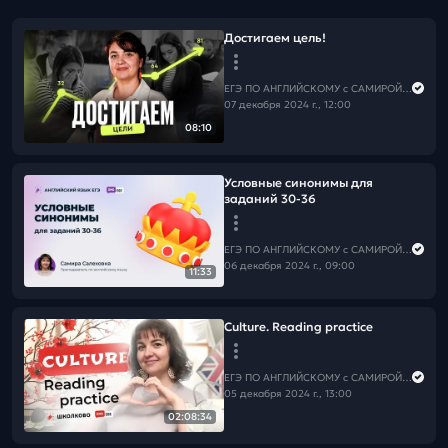
Достигаем цель!
ЕГЭ ПО АНГЛИЙСКОМУ с САМИРОЙ COOLешовой
07 декабря 2024 г., 12:00
08:10
Условные синонимы для
заданий 30-36
ЕГЭ ПО АНГЛИЙСКОМУ с САМИРОЙ COOLешовой
06 декабря 2024 г., 09:00
11:33
Culture. Reading practice
ЕГЭ ПО АНГЛИЙСКОМУ с САМИРОЙ COOLешовой
05 декабря 2024 г., 13:00
02:08:34