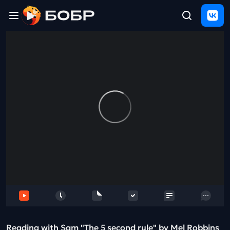
Главная
ЩЕЛЧОК
2026
Полезные
материалы
Проверка
сочинений
Тех
поддержка
Результаты
и
отзыв
Reading with Sam "The 5 second rule" by Mel Robbins