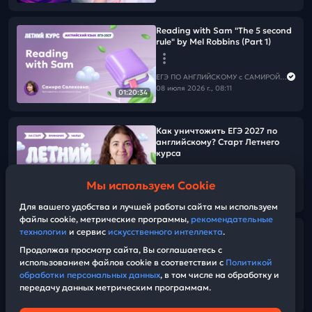
Reading with Sam "The 5 second
rule" by Mel Robbins (Part 1)
ЕГЭ ПО АНГЛИЙСКОМУ с САМИРОЙ COOLешовой
08 июля 2026 г., 08:11
01:20:34
Как уничтожить ЕГЭ 2027 по
английскому? Старт Летнего
курса
Мы используем Cookie
ЕГЭ ПО АНГЛИЙСКОМУ с САМИРОЙ COOLешовой
01:25:04
06 июля 2026 г., 08:11
Для вашего удобства и лучшей работы сайта мы используем
файлы cookie, метрические программы,
рекомендательные
технологии
и сервис
искусственного интеллекта
.
Нужно ли идти на пересдачу?
Продолжая просмотр сайта, Вы соглашаетесь с
использованием файлов cookie в соответствии с
Политикой
ЕГЭ ПО АНГЛИЙСКОМУ с САМИРОЙ COOLешовой
обработки персональных данных
, в том числе на обработку и
28 июня 2026 г., 09:00
передачу данных метрическим программам.
05:45