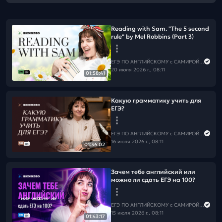
Reading with Sam. "The 5 second
rule" by Mel Robbins (Part 3)
ЕГЭ ПО АНГЛИЙСКОМУ с САМИРОЙ COOLешовой
20 июля 2026 г., 08:11
01:58:41
Какую грамматику учить для
ЕГЭ?
ЕГЭ ПО АНГЛИЙСКОМУ с САМИРОЙ COOLешовой
16 июля 2026 г., 08:11
01:36:02
Зачем тебе английский или
можно ли сдать ЕГЭ на 100?
ЕГЭ ПО АНГЛИЙСКОМУ с САМИРОЙ COOLешовой
15 июля 2026 г., 08:11
01:43:17