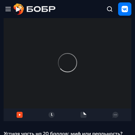
Главная
ЩЕЛЧОК
2026
Полезные
материалы
Проверка
сочинений
Тех
поддержка
Результаты
и
отзыв
Устная часть на 20 баллов: миф или реальность?