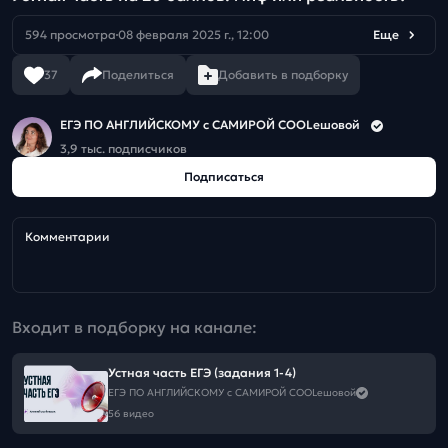
594 просмотра
08 февраля 2025 г., 12:00
Еще
37
Поделиться
Добавить в подборку
ЕГЭ ПО АНГЛИЙСКОМУ с САМИРОЙ COOLешовой
3,9 тыс. подписчиков
Подписаться
Комментарии
Входит в подборку на канале:
Устная часть ЕГЭ (задания 1-4)
ЕГЭ ПО АНГЛИЙСКОМУ с САМИРОЙ COOLешовой
56 видео