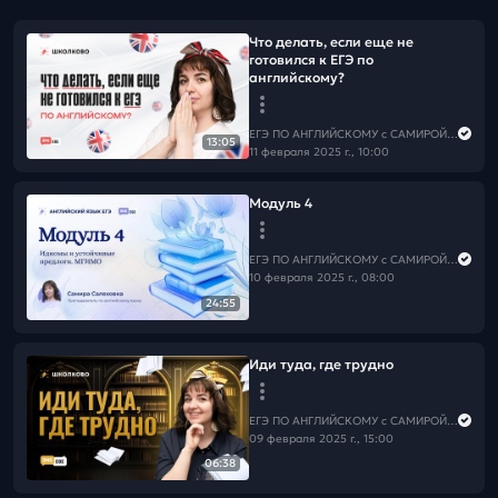
Что делать, если еще не
готовился к ЕГЭ по
английскому?
ЕГЭ ПО АНГЛИЙСКОМУ с САМИРОЙ COOLешовой
13:05
11 февраля 2025 г., 10:00
Модуль 4
ЕГЭ ПО АНГЛИЙСКОМУ с САМИРОЙ COOLешовой
10 февраля 2025 г., 08:00
24:55
Иди туда, где трудно
ЕГЭ ПО АНГЛИЙСКОМУ с САМИРОЙ COOLешовой
09 февраля 2025 г., 15:00
06:38