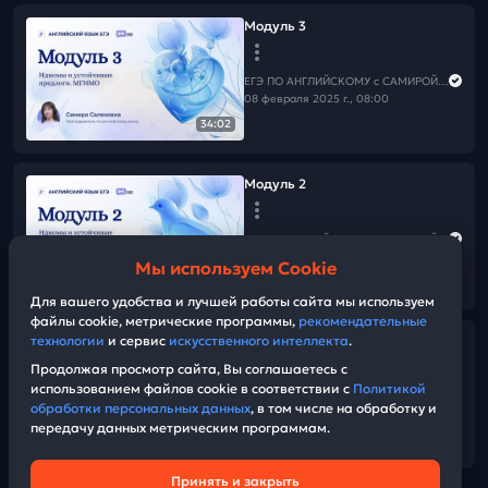
Модуль 3
ЕГЭ ПО АНГЛИЙСКОМУ с САМИРОЙ COOLешовой
08 февраля 2025 г., 08:00
34:02
Модуль 2
ЕГЭ ПО АНГЛИЙСКОМУ с САМИРОЙ COOLешовой
06 февраля 2025 г., 08:00
Мы используем Cookie
33:48
Для вашего удобства и лучшей работы сайта мы используем
файлы cookie, метрические программы,
рекомендательные
технологии
и сервис
искусственного интеллекта
.
Society and crimes. Listening
(веб)
Продолжая просмотр сайта, Вы соглашаетесь с
использованием файлов cookie в соответствии с
Политикой
обработки персональных данных
, в том числе на обработку и
ЕГЭ ПО АНГЛИЙСКОМУ с САМИРОЙ COOLешовой
передачу данных метрическим программам.
04 февраля 2025 г., 13:00
01:37:41
Принять и закрыть
Техническая поддержка