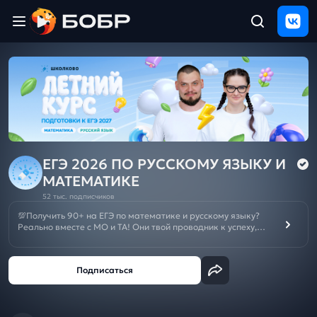
Главная
ЩЕЛЧОК
2026
Полезные
материалы
Проверка
сочинений
ЕГЭ 2026 ПО РУССКОМУ ЯЗЫКУ И
МАТЕМАТИКЕ
Тех
52 тыс. подписчиков
поддержка
💯Получить 90+ на ЕГЭ по математике и русскому языку?
Реально вместе с МО и ТА! Они твой проводник к успеху,
МОщная подготовка с нуля и решение любых задач.
Результаты
Отменяй репетиторов и подписывайся на канал👨‍💻
и
отзыв
Летний курс подготовки к ОГЭ/ЕГЭ 2027:
ЕГЭ
🌼
ОГЭ
🌼