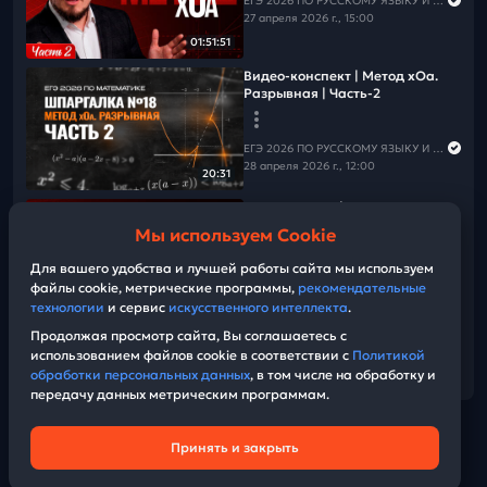
ЕГЭ 2026 ПО РУССКОМУ ЯЗЫКУ И МАТЕМАТИКЕ
27 апреля 2026 г., 15:00
01:51:51
Видео-конспект | Метод xOa.
Разрывная | Часть-2
ЕГЭ 2026 ПО РУССКОМУ ЯЗЫКУ И МАТЕМАТИКЕ
28 апреля 2026 г., 12:00
20:31
№18 Функции | Монотонность,
четность, доминирующий
Мы используем Cookie
модуль
Для вашего удобства и лучшей работы сайта мы используем
файлы cookie, метрические программы,
рекомендательные
ЕГЭ 2026 ПО РУССКОМУ ЯЗЫКУ И МАТЕМАТИКЕ
03:51:33
технологии
и сервис
искусственного интеллекта
.
29 марта 2025 г., 11:20
Продолжая просмотр сайта, Вы соглашаетесь с
использованием файлов cookie в соответствии с
Политикой
Показать еще
обработки персональных данных
, в том числе на обработку и
передачу данных метрическим программам.
Принять и закрыть
Техническая поддержка
© Bobr.video
Политика конфиденциальности
2026
| Build:
Пользовательское соглашение