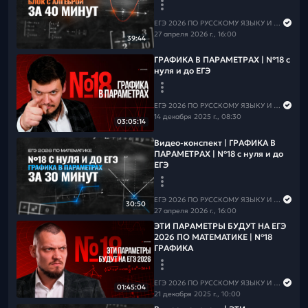
📲
Группа ВК
📲
Канал в MAX
⚠️Чтобы не пропустить вебинары и полезную информацию
ЕГЭ 2026 ПО РУССКОМУ ЯЗЫКУ И МАТЕМАТИКЕ
по русскому языку,
подпишись на рассылку
27 апреля 2026 г., 16:00
39:44
ГРАФИКА В ПАРАМЕТРАХ | №18 с
нуля и до ЕГЭ
ЕГЭ 2026 ПО РУССКОМУ ЯЗЫКУ И МАТЕМАТИКЕ
14 декабря 2025 г., 08:30
03:05:14
Видео-конспект | ГРАФИКА В
ПАРАМЕТРАХ | №18 с нуля и до
ЕГЭ
ЕГЭ 2026 ПО РУССКОМУ ЯЗЫКУ И МАТЕМАТИКЕ
30:50
27 апреля 2026 г., 16:00
ЭТИ ПАРАМЕТРЫ БУДУТ НА ЕГЭ
2026 ПО МАТЕМАТИКЕ | №18
ГРАФИКА
ЕГЭ 2026 ПО РУССКОМУ ЯЗЫКУ И МАТЕМАТИКЕ
01:45:04
21 декабря 2025 г., 10:00