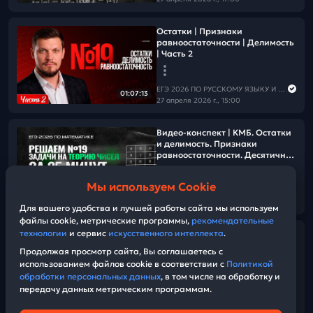
Остатки | Признаки
равноостаточности | Делимость
| Часть 2
ЕГЭ 2026 ПО РУССКОМУ ЯЗЫКУ И МАТЕМАТИКЕ
01:07:13
27 апреля 2026 г., 15:00
Видео-конспект | КМБ. Остатки
и делимость. Признаки
равноостаточности. Десятичная
запись числа. НОК и НОД.
Алгоритм Евклида | Часть-1 |
Мы используем Cookie
№19
ЕГЭ 2026 ПО РУССКОМУ ЯЗЫКУ И МАТЕМАТИКЕ
24:47
27 апреля 2026 г., 15:00
Для вашего удобства и лучшей работы сайта мы используем
файлы cookie, метрические программы,
рекомендательные
технологии
и сервис
искусственного интеллекта
.
№19 Остатки и делимость |
Часть-3
Продолжая просмотр сайта, Вы соглашаетесь с
использованием файлов cookie в соответствии с
Политикой
обработки персональных данных
, в том числе на обработку и
ЕГЭ 2026 ПО РУССКОМУ ЯЗЫКУ И МАТЕМАТИКЕ
передачу данных метрическим программам.
27 апреля 2026 г., 15:00
01:47:40