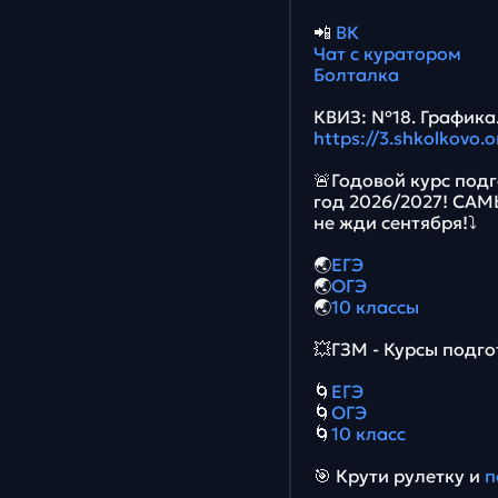
📲
ВК
Чат с куратором
Болталка
КВИЗ: №18. Графика.
https://3.shkolkovo.
🚨Годовой курс подг
год 2026/2027! СА
не жди сентября!⤵️
🌏
ЕГЭ
🌏
ОГЭ
🌏
10 классы
💥ГЗМ - Курсы подго
🌀
ЕГЭ
🌀
ОГЭ
🌀
10 класс
🎯 Крути рулетку и
п