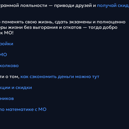
граммой лояльности — приводи друзей и
получай скид
о поменять свою жизнь, сдать экзамены и полноценно
еры жизни без выгорания и откатов — тогда добро
 к МО!
тройки
 МО
колково
ти о том,
как сэкономить деньги можно тут
кции и скидки
еников
по математике с МО