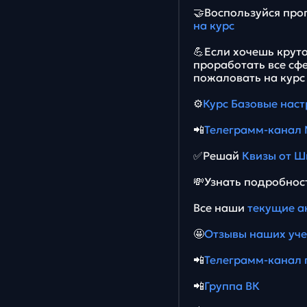
🤝Воспользуйся про
на курс
💪Если хочешь крут
проработать все сф
пожаловать на курс
⚙️
Курс Базовые нас
📲
Телеграмм-канал
✅Решай
Квизы от Ш
💸Узнать подробнос
Все наши
текущие а
🤩
Отзывы наших уч
📲
Телеграмм-канал 
📲
Группа ВК