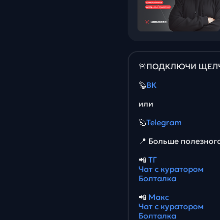
🚨ПОДКЛЮЧИ ЩЕЛЧО
🦫
ВК
или
🦫
Telegram
📍 Больше полезног
📲
ТГ
Чат с куратором
Болталка
📲
Макс
Чат с куратором
Болталка