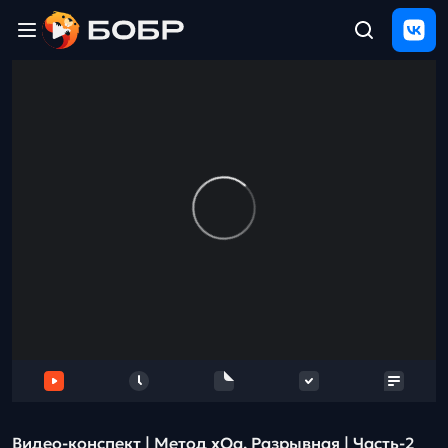
Главная
ЩЕЛЧОК
2026
Полезные
материалы
Проверка
сочинений
Тех
поддержка
Результаты
и
отзыв
Видео-конспект | Метод xOa. Разрывная | Часть-2