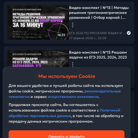
Видео-конспект | №13 | Методы
решения тригонометрических
уравнений | Отбор корней |
Часть 2
ЕГЭ 2026 ПО РУССКОМУ ЯЗЫКУ И МАТЕМАТИКЕ
16:35
27 апреля 2026 г., 22:00
Видео-конспект | №13 Решаем
задачи из ЕГЭ 2025, 2024, 2023
ЕГЭ 2026 ПО РУССКОМУ ЯЗЫКУ И МАТЕМАТИКЕ
Мы используем Cookie
27 апреля 2026 г., 22:00
22:09
Для вашего удобства и лучшей работы сайта мы используем
файлы cookie, метрические программы,
рекомендательные
технологии
и сервис
искусственного интеллекта
.
Видео-конспект | №6,13
Логарифмические и
Продолжая просмотр сайта, Вы соглашаетесь с
показательные уравнения
использованием файлов cookie в соответствии с
Политикой
обработки персональных данных
, в том числе на обработку и
передачу данных метрическим программам.
ЕГЭ 2026 ПО РУССКОМУ ЯЗЫКУ И МАТЕМАТИКЕ
14:38
27 апреля 2026 г., 21:00
Принять и закрыть
Техническая поддержка