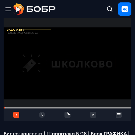
Главная
ЩЕЛЧОК
2026
Полезные
материалы
Проверка
сочинений
Тех
поддержка
Результаты
и
отзыв
Видео-конспект | Шпаргалка №18 | Блок ГРАФИКА |