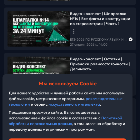
Видео-конспект | Шпаргалка
№14 | Все факты и конструкции
по стереометрии | Часть 1
ЕГЭ 2026 ПО РУССКОМУ ЯЗЫКУ И МАТЕМАТИКЕ
24:28
27 апреля 2026 г., 14:00
Видео-конспект | Остатки |
Признаки равноостаточности |
Делимость
Мы используем Cookie
ЕГЭ 2026 ПО РУССКОМУ ЯЗЫКУ И МАТЕМАТИКЕ
23:24
27 апреля 2026 г., 14:00
Для вашего удобства и лучшей работы сайта мы используем
файлы cookie, метрические программы,
рекомендательные
технологии
и сервис
искусственного интеллекта
.
Видео-конспект | Тела
вращения | Конус и цилиндр
Продолжая просмотр сайта, Вы соглашаетесь с
использованием файлов cookie в соответствии с
Политикой
обработки персональных данных
, в том числе на обработку и
ЕГЭ 2026 ПО РУССКОМУ ЯЗЫКУ И МАТЕМАТИКЕ
передачу данных метрическим программам.
27 апреля 2026 г., 14:00
11:51