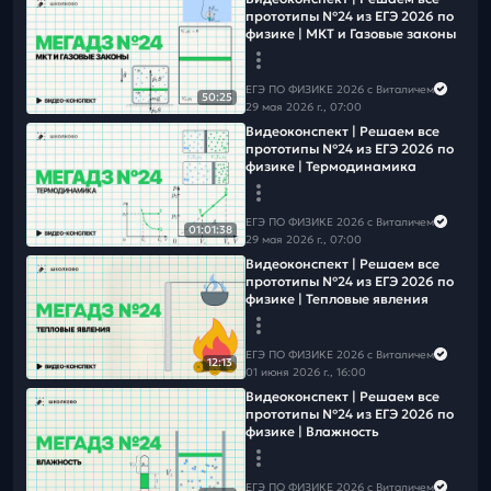
➡️Чтобы не пропустить следующий вебинар
подпишись на
прототипы №24 из ЕГЭ 2026 по
рассылку
физике | МКТ и Газовые законы
Больше полезного и интересного смотри в ТГ и ВК👇
📲
ВК
📲
ТГ
ЕГЭ ПО ФИЗИКЕ 2026 с Виталичем
50:25
📲
Канал в MAX
29 мая 2026 г., 07:00
Видеоконcпект | Решаем все
прототипы №24 из ЕГЭ 2026 по
физике | Термодинамика
ЕГЭ ПО ФИЗИКЕ 2026 с Виталичем
01:01:38
29 мая 2026 г., 07:00
Видеоконcпект | Решаем все
прототипы №24 из ЕГЭ 2026 по
физике | Тепловые явления
ЕГЭ ПО ФИЗИКЕ 2026 с Виталичем
12:13
01 июня 2026 г., 16:00
Видеоконcпект | Решаем все
прототипы №24 из ЕГЭ 2026 по
физике | Влажность
ЕГЭ ПО ФИЗИКЕ 2026 с Виталичем