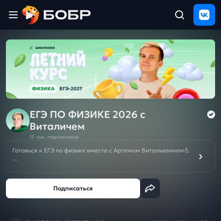
Главная
ЩЕЛЧОК
2026
Полезные
материалы
Проверка
сочинений
ЕГЭ ПО ФИЗИКЕ 2026 с
Виталичем
Тех
15 тыс. подписчиков
поддержка
Готовься к ЕГЭ по физике вместе с Артемом Витальевичем💪
На этом канале физика становится понятной и интересной!
Результаты
Разборы задач на изи, понятная теория, лайфхаки для ЕГЭ и
и
никакой зубрешки! Подписывайся, чтобы шарить в физике
отзыв
на все 💯
☀️Летний курс подготовки к ЕГЭ/ОГЭ-2027❗️БЕСПЛАТНО при
покупке Годового курса к ЕГЭ/ОГЭ/10кл на новый учебный