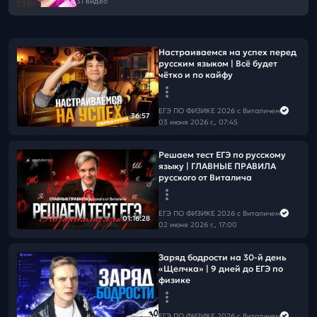
31 видео
Настраиваемся на успех перед
русским языком | Всё будет
чётко и по кайфу
ЕГЭ ПО ФИЗИКЕ 2026 с Виталичем
36:57
03 июня 2026 г., 07:45
Решаем тест ЕГЭ по русскому
языку | ГЛАВНЫЕ ПРАВИЛА
русского от Виталича
ЕГЭ ПО ФИЗИКЕ 2026 с Виталичем
01:16:28
02 июня 2026 г., 17:00
Заряд бодрости на 30-й день
«Щелчка» | 9 дней до ЕГЭ по
физике
ЕГЭ ПО ФИЗИКЕ 2026 с Виталичем