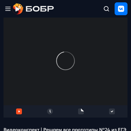
Главная
ЩЕЛЧОК
2026
Полезные
материалы
Проверка
сочинений
Тех
поддержка
Результаты
и
отзыв
Видеоконcпект | Решаем все прототипы №24 из ЕГЭ