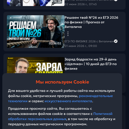
16:37
02 июня 2026 г., 07:45
Решаем твой №26 из ЕГЭ 2026
по физике | Прогноз от
Виталича
ЕГЭ ПО ФИЗИКЕ 2026 с Виталичем
02:16:02
01 июня 2026 г., 09:00
Заряд бодрости на 29-й день
«Щелчка» | 10 дней до ЕГЭ по
физике
Мы используем Cookie
ЕГЭ ПО ФИЗИКЕ 2026 с Виталичем
15:23
01 июня 2026 г., 07:45
Для вашего удобства и лучшей работы сайта мы используем
файлы cookie, метрические программы,
рекомендательные
технологии
и сервис
искусственного интеллекта
.
Хвалим себя | Итоги 28-ого дня
«Щелчка» | 11 дней до ЕГЭ по
Продолжая просмотр сайта, Вы соглашаетесь с
физике
использованием файлов cookie в соответствии с
Политикой
обработки персональных данных
, в том числе на обработку и
передачу данных метрическим программам.
ЕГЭ ПО ФИЗИКЕ 2026 с Виталичем
38:47