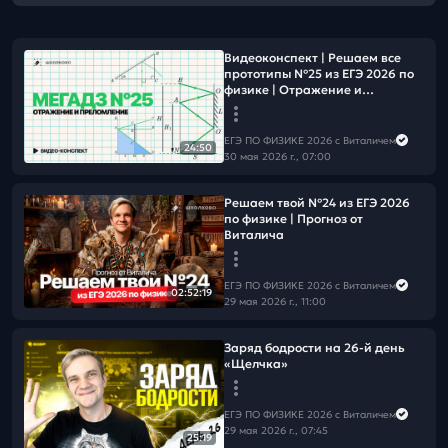
Видеоконcпект | Решаем все
прототипы №25 из ЕГЭ 2026 по
физике | Отражение и
преломление
ЕГЭ ПО ФИЗИКЕ 2026 с Виталичем
24:50
30 мая 2026 г., 07:00
Решаем твой №24 из ЕГЭ 2026
по физике | Прогноз от
Виталича
ЕГЭ ПО ФИЗИКЕ 2026 с Виталичем
02:52:19
29 мая 2026 г., 11:00
Заряд бодрости на 26-й день
«Щелчка»
ЕГЭ ПО ФИЗИКЕ 2026 с Виталичем
29 мая 2026 г., 07:45
25:19