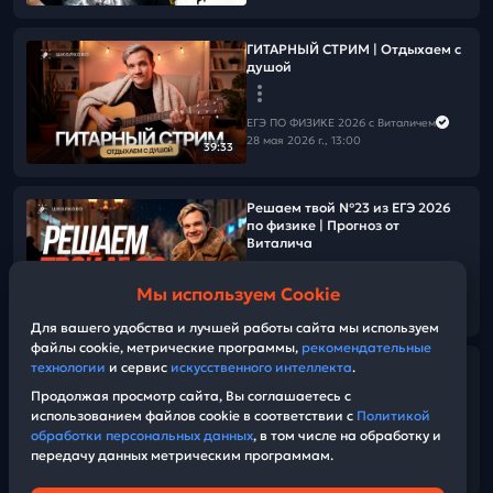
ГИТАРНЫЙ СТРИМ | Отдыхаем с
душой
ЕГЭ ПО ФИЗИКЕ 2026 с Виталичем
28 мая 2026 г., 13:00
39:33
Решаем твой №23 из ЕГЭ 2026
по физике | Прогноз от
Виталича
Мы используем Cookie
ЕГЭ ПО ФИЗИКЕ 2026 с Виталичем
01:55:01
28 мая 2026 г., 11:00
Для вашего удобства и лучшей работы сайта мы используем
файлы cookie, метрические программы,
рекомендательные
технологии
и сервис
искусственного интеллекта
.
Заряд бодрости на 25-й день
«Щелчка»
Продолжая просмотр сайта, Вы соглашаетесь с
использованием файлов cookie в соответствии с
Политикой
обработки персональных данных
, в том числе на обработку и
ЕГЭ ПО ФИЗИКЕ 2026 с Виталичем
передачу данных метрическим программам.
28 мая 2026 г., 07:45
04:31