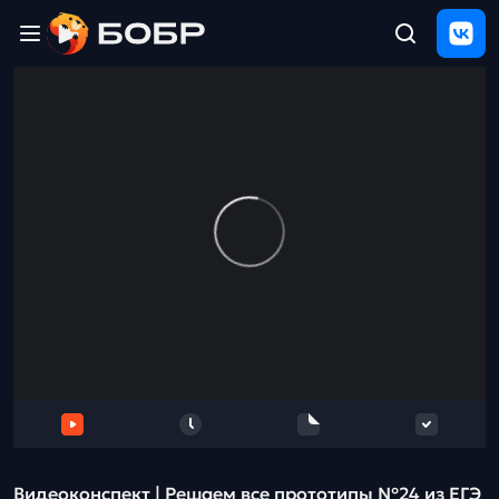
Главная
ЩЕЛЧОК
2026
Полезные
материалы
Проверка
сочинений
Тех
поддержка
Результаты
и
отзыв
Видеоконcпект | Решаем все прототипы №24 из ЕГЭ