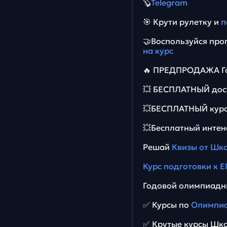
🦫
Telegram
🎯 Крути рулетку и
п
🤝Воспользуйся пр
на курс
🔥 ПРЕДПРОДАЖА Го
💥 БЕСПЛАТНЫЙ дос
💥БЕСПЛАТНЫЙ курс
💥Бесплатный интен
Решай
Квизы от Шк
Курс подготовки к Е
Годовой олимпиадн
✅ Курсы по
Олимпиа
✅ Крутые курсы Шк