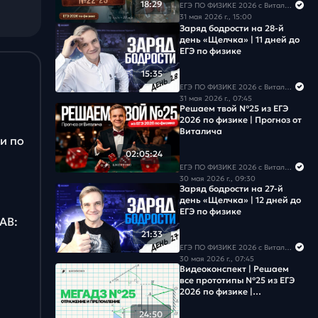
18:29
ЕГЭ ПО ФИЗИКЕ 2026 с Виталичем
Задача #18
31 мая 2026 г., 15:00
Заряд бодрости на 28-й
Задача #19
день «Щелчка» | 11 дней до
ЕГЭ по физике
Задача #20
15:35
ЕГЭ ПО ФИЗИКЕ 2026 с Виталичем
31 мая 2026 г., 07:45
Задача #21
Решаем твой №25 из ЕГЭ
2026 по физике | Прогноз от
Виталича
Задача #22
и по
02:05:24
Задача #23
ЕГЭ ПО ФИЗИКЕ 2026 с Виталичем
30 мая 2026 г., 09:30
Заряд бодрости на 27-й
Задача #24
день «Щелчка» | 12 дней до
ЕГЭ по физике
АВ:
Задача #25
21:33
ЕГЭ ПО ФИЗИКЕ 2026 с Виталичем
Задача #26
30 мая 2026 г., 07:45
Видеоконcпект | Решаем
все прототипы №25 из ЕГЭ
Задача #27
2026 по физике |
Отражение и преломление
24:50