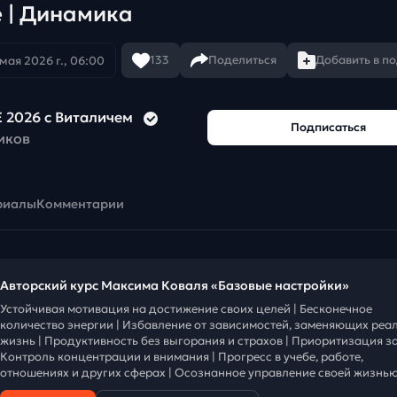
е | Динамика
133
Поделиться
Добавить в п
 мая 2026 г., 06:00
 2026 с Виталичем
Подписаться
иков
риалы
Комментарии
Авторский курс Максима Коваля «Базовые настройки»
Устойчивая мотивация на достижение своих целей | Бесконечное
количество энергии | Избавление от зависимостей, заменяющих реа
жизнь | Продуктивность без выгорания и страхов | Приоритизация за
Контроль концентрации и внимания | Прогресс в учебе, работе,
отношениях и других сферах | Осознанное управление своей жизнью