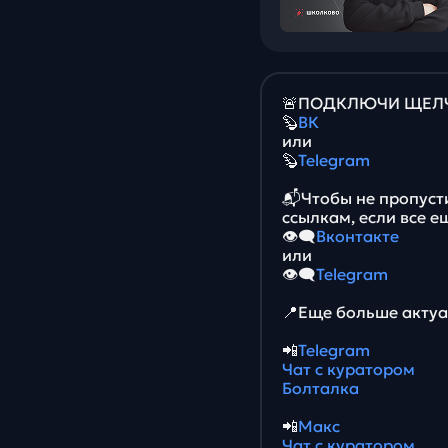
🚨ПОДКЛЮЧИ ЩЕЛЧО
🦫
ВК
или
🦫
Telegram
📬Чтобы не пропуст
ссылкам, если все е
👁‍🗨
Вконтакте
или
👁‍🗨
Telegram
📍Еще больше актуа
📲
Telegram
Чат с куратором
Болталка
📲
Макс
Чат с куратором