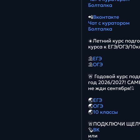
Болталка
📲
Вконтакте
Чат с куратором
Болталка
☀️Летний курс подг
курса к ЕГЭ/ОГЭ/10к
⛱
ЕГЭ
⛱
ОГЭ
🚨 Годовой курс под
год 2026/2027! СА
не жди сентября!⤵️
🌏
ЕГЭ
🌏
ОГЭ
🌏
10 классы
🚨ПОДКЛЮЧИ ЩЕЛЧО
🦫
ВК
или