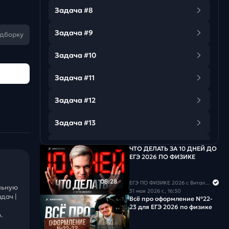
Задача #8
Задача #9
одборку
Задача #10
Задача #11
Задача #12
Задача #13
Задача #14
ЧТО ДЕЛАТЬ ЗА 10 ДНЕЙ ДО
ЕГЭ 2026 ПО ФИЗИКЕ
Задача #15
08:28
ЕГЭ ПО ФИЗИКЕ 2026 с Виталичем
льную
Задача #16
31 мая 2026 г., 16:30
дач |
Всё про оформление №22-
23 для ЕГЭ 2026 по физике
Задача #17
.