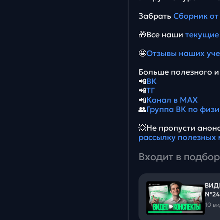
Забрать
Сборник от
🎁Все наши
текущие
🤩
Отзывы наших уч
Больше полезного и 
📲
ВК
📲
ТГ
📲
Канал в MAX
👥
Группа ВК по физи
💥Не пропусти ано
рассылку полезных 
Входит в подбор
ВИД
№24
10 в