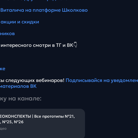
 Виталича на платформе Школково
 акции и скидки
еников
интересного смотри в ТГ и ВК👇
ке
нсы следующих вебинаров!
Подписывайся на уведомлен
материалов ВК
ку на канале:
ЕОКОНСПЕКТЫ | Все прототипы №21,
, №25, №26
идео