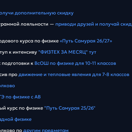
олучи дополнительную скидку
ограммой лояльности —
приводи друзей и получай скид
дового курса по физике
«Путь Самурая 26/27»
туп к интенсиву
"ФИЗТЕХ ЗА МЕСЯЦ" тут
 подготовки к
ВсОШ по физике для 10-11 классов
сив про
движение и тепловые явления для 7-8 классов
олково
ГЭ по физике с АВ
ый курс по физике
"Путь Самурая 25/26"
дной физике
олково по
другим предметам