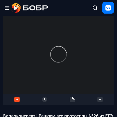
Главная
ЩЕЛЧОК
2026
Полезные
материалы
Проверка
сочинений
Тех
поддержка
Результаты
и
отзыв
Видеоконcпект | Решаем все прототипы №26 из ЕГЭ