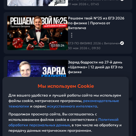
15:35
31 мая 2026 г., 07:45
Решаем твой №25 из ЕГЭ 2026
по физике | Прогноз от
Виталича
ЕГЭ ПО ФИЗИКЕ 2026 с Виталичем
02:05:24
30 мая 2026 г., 09:30
Заряд бодрости на 27-й день
«Щелчка» | 12 дней до ЕГЭ по
физике
Мы используем Cookie
ЕГЭ ПО ФИЗИКЕ 2026 с Виталичем
21:33
30 мая 2026 г., 07:45
Для вашего удобства и лучшей работы сайта мы используем
файлы cookie, метрические программы,
рекомендательные
технологии
и сервис
искусственного интеллекта
.
Видеоконcпект | Решаем все
прототипы №25 из ЕГЭ 2026 по
Продолжая просмотр сайта, Вы соглашаетесь с
физике | Отражение и
использованием файлов cookie в соответствии с
Политикой
преломление
обработки персональных данных
, в том числе на обработку и
передачу данных метрическим программам.
ЕГЭ ПО ФИЗИКЕ 2026 с Виталичем
24:50