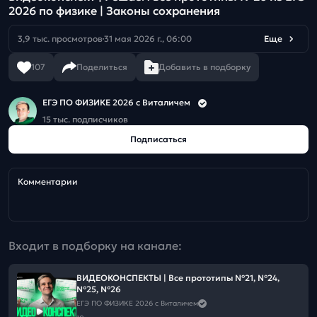
2026 по физике | Законы сохранения
3,9 тыс. просмотров
31 мая 2026 г., 06:00
Еще
107
Поделиться
Добавить в подборку
ЕГЭ ПО ФИЗИКЕ 2026 с Виталичем
15 тыс. подписчиков
Подписаться
Комментарии
Входит в подборку на канале:
ВИДЕОКОНСПЕКТЫ | Все прототипы №21, №24,
№25, №26
ЕГЭ ПО ФИЗИКЕ 2026 с Виталичем