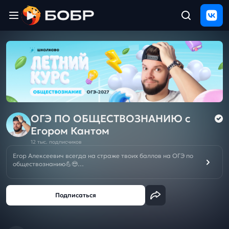
Главная
ЩЕЛЧОК
2026
Полезные
материалы
Проверка
сочинений
ОГЭ ПО ОБЩЕСТВОЗНАНИЮ c
Егором Кантом
Тех
12 тыс. подписчиков
поддержка
Егор Алексеевич всегда на страже твоих баллов на ОГЭ по
обществознанию💪😎
Результаты
Смотри кайфовые вебы, добавляй в свою копилку полезную
и
теорию, самые быстрые решения и крутые лайфхаки для
отзыв
успешной сдачи. Гоу вместе за пятерочкой на экзамене!
☀️Летний курс подготовки к ЕГЭ/ОГЭ-2027❗️БЕСПЛАТНО при
покупке Годового курса к ЕГЭ/ОГЭ/10кл на новый учебный