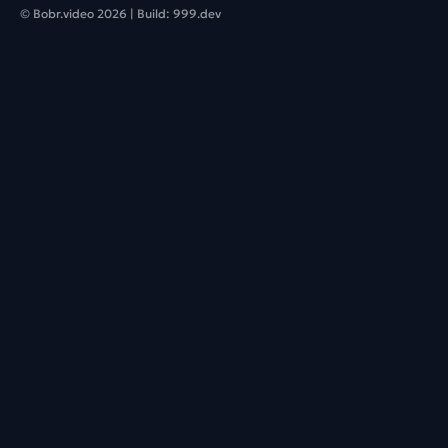
© Bobr.video
2026
| Build:
999.dev