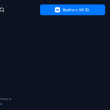
Войти c VK ID
тесь в
ки