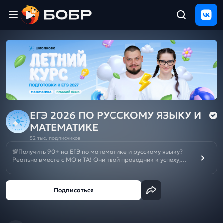
Главная
ЩЕЛЧОК
2026
Полезные
материалы
Проверка
сочинений
ЕГЭ 2026 ПО РУССКОМУ ЯЗЫКУ И
МАТЕМАТИКЕ
Тех
52 тыс. подписчиков
поддержка
💯Получить 90+ на ЕГЭ по математике и русскому языку?
Реально вместе с МО и ТА! Они твой проводник к успеху,
МОщная подготовка с нуля и решение любых задач.
Результаты
Отменяй репетиторов и подписывайся на канал👨‍💻
и
отзыв
Летний курс подготовки к ОГЭ/ЕГЭ 2027:
ЕГЭ
🌼
ОГЭ
🌼