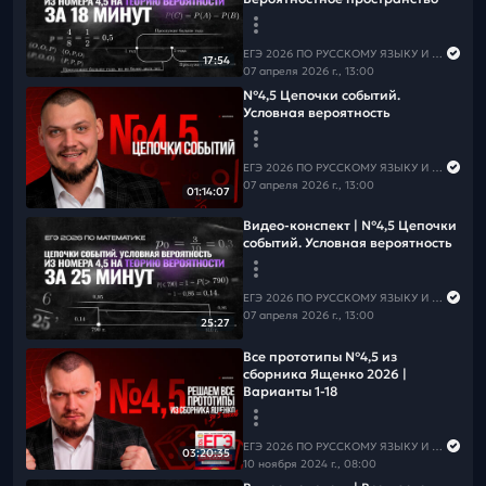
📲
Группа ВК
📲
Канал в MAX
⚠️Чтобы не пропустить вебинары и полезную информацию
по русскому языку,
подпишись на рассылку
ЕГЭ 2026 ПО РУССКОМУ ЯЗЫКУ И МАТЕМАТИКЕ
17:54
07 апреля 2026 г., 13:00
№4,5 Цепочки событий.
Условная вероятность
ЕГЭ 2026 ПО РУССКОМУ ЯЗЫКУ И МАТЕМАТИКЕ
07 апреля 2026 г., 13:00
01:14:07
Видео-конспект | №4,5 Цепочки
событий. Условная вероятность
ЕГЭ 2026 ПО РУССКОМУ ЯЗЫКУ И МАТЕМАТИКЕ
07 апреля 2026 г., 13:00
25:27
Все прототипы №4,5 из
сборника Ященко 2026 |
Варианты 1-18
ЕГЭ 2026 ПО РУССКОМУ ЯЗЫКУ И МАТЕМАТИКЕ
03:20:35
10 ноября 2024 г., 08:00