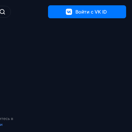
Войти c VK ID
тесь в
ки