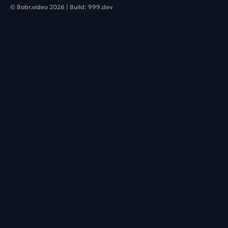
© Bobr.video
2026
| Build:
999.dev