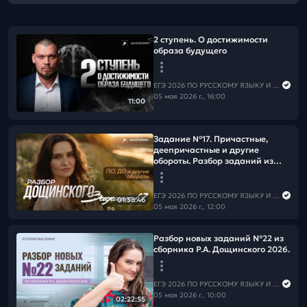
2 ступень. О достижимости
образа будущего
ЕГЭ 2026 ПО РУССКОМУ ЯЗЫКУ И МАТЕМАТИКЕ
05 мая 2026 г., 16:00
11:00
Задание №17. Причастные,
деепричастные и другие
обороты. Разбор заданий из
сборника Р.А. Дощинского (2025
и 2026)
ЕГЭ 2026 ПО РУССКОМУ ЯЗЫКУ И МАТЕМАТИКЕ
01:38:46
05 мая 2026 г., 12:00
Разбор новых заданий №22 из
сборника Р.А. Дощинского 2026.
ЕГЭ 2026 ПО РУССКОМУ ЯЗЫКУ И МАТЕМАТИКЕ
05 мая 2026 г., 10:00
02:22:55