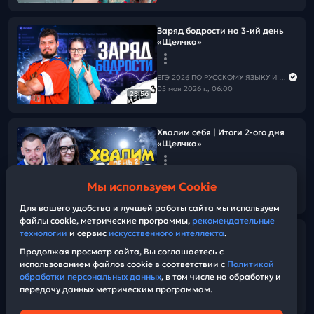
Заряд бодрости на 3-ий день
«Щелчка»
ЕГЭ 2026 ПО РУССКОМУ ЯЗЫКУ И МАТЕМАТИКЕ
05 мая 2026 г., 06:00
28:56
Хвалим себя | Итоги 2-ого дня
«Щелчка»
ЕГЭ 2026 ПО РУССКОМУ ЯЗЫКУ И МАТЕМАТИКЕ
Мы используем Cookie
04 мая 2026 г., 16:00
38:16
Для вашего удобства и лучшей работы сайта мы используем
файлы cookie, метрические программы,
рекомендательные
технологии
и сервис
искусственного интеллекта
.
1 ступень. О значимости
ментальной подготовки
Продолжая просмотр сайта, Вы соглашаетесь с
использованием файлов cookie в соответствии с
Политикой
обработки персональных данных
, в том числе на обработку и
ЕГЭ 2026 ПО РУССКОМУ ЯЗЫКУ И МАТЕМАТИКЕ
передачу данных метрическим программам.
04 мая 2026 г., 13:00
08:14