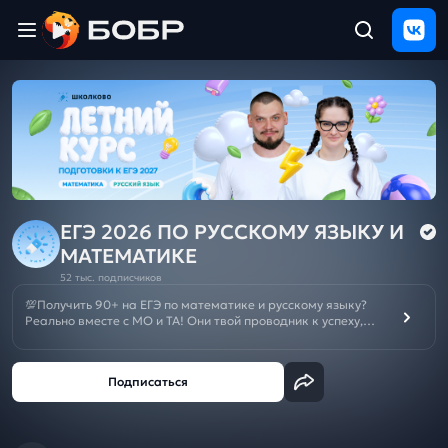
Главная
ЩЕЛЧОК
2026
Полезные
материалы
Проверка
сочинений
ЕГЭ 2026 ПО РУССКОМУ ЯЗЫКУ И
МАТЕМАТИКЕ
Тех
52 тыс. подписчиков
поддержка
💯Получить 90+ на ЕГЭ по математике и русскому языку?
Реально вместе с МО и ТА! Они твой проводник к успеху,
МОщная подготовка с нуля и решение любых задач.
Результаты
Отменяй репетиторов и подписывайся на канал👨‍💻
и
отзыв
Летний курс подготовки к ОГЭ/ЕГЭ 2027:
ЕГЭ
🌼
ОГЭ
🌼