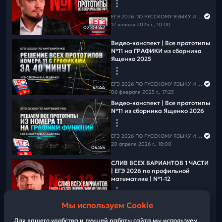
📲
Группа ВК
📲
Канал в MAX
⚠️Чтобы не пропустить вебинары и полезную информацию
ЕГЭ 2026 ПО РУССКОМУ ЯЗЫКУ И МАТЕМАТИКЕ
по русскому языку,
подпишись на рассылку
12 января 2025 г., 10:00
02:03:42
Видео-конcпект | Все прототипы
№11 на ГРАФИКИ из сборника
Ященко 2025
ЕГЭ 2026 ПО РУССКОМУ ЯЗЫКУ И МАТЕМАТИКЕ
41:44
06 февраля 2025 г., 17:25
Видео-конcпект | Все прототипы
№11 из сборника Ященко 2026
ЕГЭ 2026 ПО РУССКОМУ ЯЗЫКУ И МАТЕМАТИКЕ
20 апреля 2026 г., 18:00
04:45
СЛИВ ВСЕХ ВАРИАНТОВ 1 ЧАСТИ
| ЕГЭ 2026 по профильной
математике | №1-12
Мы используем Cookie
ЕГЭ 2026 ПО РУССКОМУ ЯЗЫКУ И МАТЕМАТИКЕ
03:54:37
05 мая 2026 г., 08:00
Для вашего удобства и лучшей работы сайта мы используем