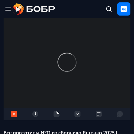
Главная
ЩЕЛЧОК
2026
Полезные
материалы
Проверка
сочинений
Тех
поддержка
Результаты
и
отзыв
Все прототипы №11 из сборника Ященко 2025 l