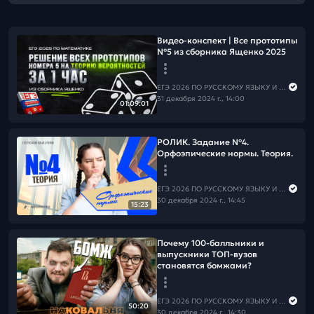
Видео-конcпект | Все прототипы
№5 из сборника Ященко 2025
ЕГЭ 2026 ПО РУССКОМУ ЯЗЫКУ И МАТЕМАТИКЕ
31 декабря 2024 г., 14:00
01:09:01
РОЛИК. Задание №4.
Орфоэпические нормы. Теория.
ЕГЭ 2026 ПО РУССКОМУ ЯЗЫКУ И МАТЕМАТИКЕ
30 декабря 2024 г., 14:45
15:23
Почему 100-балльники и
выпускники ТОП-вузов
становятся бомжами?
ЕГЭ 2026 ПО РУССКОМУ ЯЗЫКУ И МАТЕМАТИКЕ
50:20
30 декабря 2024 г., 14:30