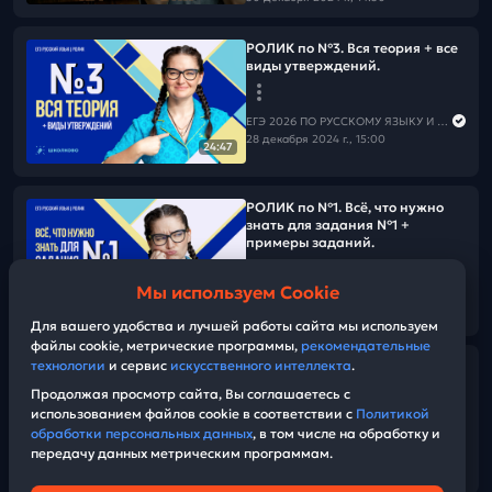
РОЛИК по №3. Вся теория + все
виды утверждений.
ЕГЭ 2026 ПО РУССКОМУ ЯЗЫКУ И МАТЕМАТИКЕ
28 декабря 2024 г., 15:00
24:47
РОЛИК по №1. Всё, что нужно
знать для задания №1 +
примеры заданий.
Мы используем Cookie
ЕГЭ 2026 ПО РУССКОМУ ЯЗЫКУ И МАТЕМАТИКЕ
16:01
20 декабря 2024 г., 14:45
Для вашего удобства и лучшей работы сайта мы используем
файлы cookie, метрические программы,
рекомендательные
технологии
и сервис
искусственного интеллекта
.
Mario Lanza - Dicitencello Vuie
(Cover by MO)
Продолжая просмотр сайта, Вы соглашаетесь с
использованием файлов cookie в соответствии с
Политикой
обработки персональных данных
, в том числе на обработку и
ЕГЭ 2026 ПО РУССКОМУ ЯЗЫКУ И МАТЕМАТИКЕ
передачу данных метрическим программам.
19 декабря 2024 г., 17:10
05:41