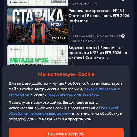
01:27:02
31 мая 2026 г., 06:00
Решаем все прототипы Nº26 |
Статика | Вторая часть ЕГЭ 2026
по физике
ЕГЭ ПО ФИЗИКЕ 2026 с Виталичем
05:07:21
25 апреля 2026 г., 15:00
Видеоконcпект | Решаем все
прототипы №26 из ЕГЭ 2026 по
физике | Статика и
гидростатика
Мы используем Cookie
ЕГЭ ПО ФИЗИКЕ 2026 с Виталичем
57:53
31 мая 2026 г., 06:00
Для вашего удобства и лучшей работы сайта мы используем
Всё про оформление №26 для
файлы cookie, метрические программы,
рекомендательные
ЕГЭ 2026 по физике
технологии
и сервис
искусственного интеллекта
.
Продолжая просмотр сайта, Вы соглашаетесь с
ЕГЭ ПО ФИЗИКЕ 2026 с Виталичем
использованием файлов cookie в соответствии с
Политикой
12 мая 2026 г., 17:00
58:23
обработки персональных данных
, в том числе на обработку и
передачу данных метрическим программам.
Принять и закрыть
Техническая поддержка