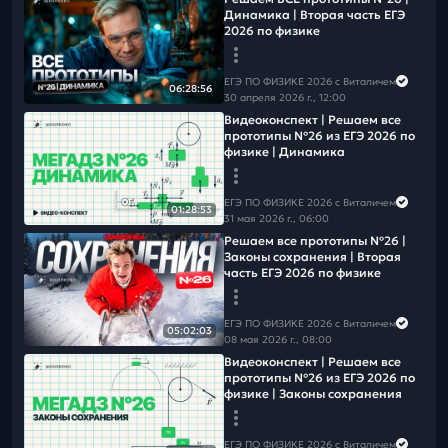
➡️Чтобы не пропустить следующий вебинар
подпишись на
Динамика | Вторая часть ЕГЭ
рассылку
2026 по физике
Больше полезного и интересного смотри в ТГ и ВК👇
📲
ВК
📲
ТГ
ЕГЭ ПО ФИЗИКЕ 2026 с Виталичем
06:28:56
📲
Канал в MAX
30 апреля 2026 г., 12:00
Видеоконcпект | Решаем все
прототипы №26 из ЕГЭ 2026 по
физике | Динамика
ЕГЭ ПО ФИЗИКЕ 2026 с Виталичем
01:28:53
31 мая 2026 г., 06:00
Решаем все прототипы Nº26 |
Законы сохранения | Вторая
часть ЕГЭ 2026 по физике
ЕГЭ ПО ФИЗИКЕ 2026 с Виталичем
05:02:03
08 мая 2026 г., 08:00
Видеоконcпект | Решаем все
прототипы №26 из ЕГЭ 2026 по
физике | Законы сохранения
ЕГЭ ПО ФИЗИКЕ 2026 с Виталичем