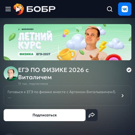
Главная
ЩЕЛЧОК
2026
Полезные
материалы
Проверка
сочинений
ЕГЭ ПО ФИЗИКЕ 2026 с
Виталичем
Тех
15 тыс. подписчиков
поддержка
Готовься к ЕГЭ по физике вместе с Артемом Витальевичем💪
На этом канале физика становится понятной и интересной!
Результаты
Разборы задач на изи, понятная теория, лайфхаки для ЕГЭ и
и
никакой зубрешки! Подписывайся, чтобы шарить в физике
отзыв
на все 💯
☀️Летний курс подготовки к ЕГЭ/ОГЭ-2027❗️БЕСПЛАТНО при
покупке Годового курса к ЕГЭ/ОГЭ/10кл на новый учебный