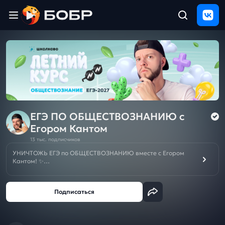
Главная
ЩЕЛЧОК
2026
Полезные
материалы
Проверка
сочинений
ЕГЭ ПО ОБЩЕСТВОЗНАНИЮ c
Егором Кантом
Тех
13 тыс. подписчиков
поддержка
УНИЧТОЖЬ ЕГЭ по ОБЩЕСТВОЗНАНИЮ вместе с Егором
Кантом! ✨
САМЫЙ СОК для подготовки к ЕГЭ по обществознанию ты
Результаты
найдешь тут! От базовых понятий до углубленного анализа
и
тем, которые помогут тебе набрать 90+ баллов! 🔥
отзыв
Это лучше, чем репетитор по ЕГЭ!
С нами ты сможешь разобраться в любых заданиях ЕГЭ по
обществу и уверенно сдать экзамен на тот балл, который