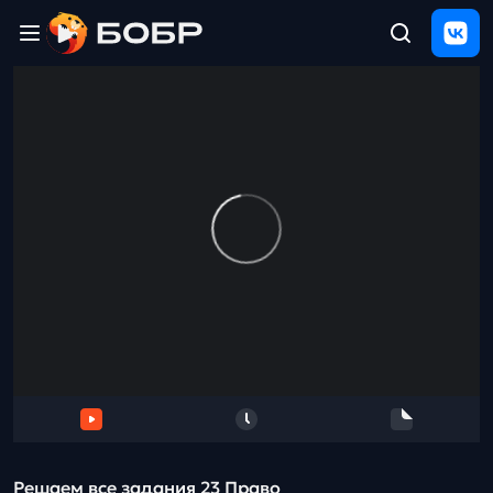
Главная
ЩЕЛЧОК
2026
Полезные
материалы
Проверка
сочинений
Тех
поддержка
Результаты
и
отзыв
Решаем все задания 23 Право