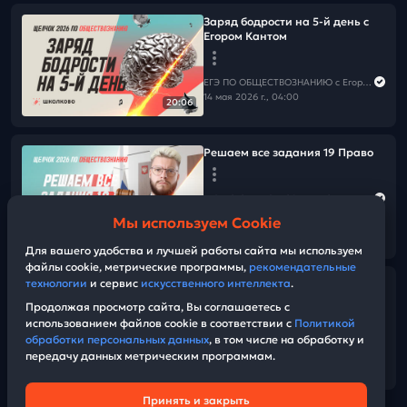
Заряд бодрости на 5-й день с
Егором Кантом
ЕГЭ ПО ОБЩЕСТВОЗНАНИЮ c Егором Кантом
14 мая 2026 г., 04:00
20:06
Решаем все задания 19 Право
ЕГЭ ПО ОБЩЕСТВОЗНАНИЮ c Егором Кантом
13 мая 2026 г., 11:00
Мы используем Cookie
03:34:34
Для вашего удобства и лучшей работы сайта мы используем
файлы cookie, метрические программы,
рекомендательные
технологии
и сервис
искусственного интеллекта
.
Решаем все задания 18 Право
Продолжая просмотр сайта, Вы соглашаетесь с
использованием файлов cookie в соответствии с
Политикой
ЕГЭ ПО ОБЩЕСТВОЗНАНИЮ c Егором Кантом
обработки персональных данных
, в том числе на обработку и
13 мая 2026 г., 07:00
передачу данных метрическим программам.
01:24:14
Принять и закрыть
Техническая поддержка