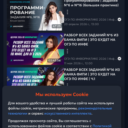
Программирование | Задания
№6 и №16 (большая практика)
ОГЭ ПО ИНФОРМАТИКЕ 2026 | Информатика с Мане
20 апреля 2026 г., 13:00
47:23
РАЗБОР ВСЕХ ЗАДАНИЙ №6 ИЗ
БАНКА ФИПИ | ЭТО БУДЕТ НА
ОГЭ ПО ИНФЕ
ОГЭ ПО ИНФОРМАТИКЕ 2026 | Информатика с Мане
02:45:56
11 мая 2026 г., 12:00
РАЗБОР ВСЕХ ЗАДАНИЙ №16 ИЗ
БАНКА ФИПИ | ЭТО БУДЕТ НА
ОГЭ ПО ИНФЕ | Ч.1
ОГЭ ПО ИНФОРМАТИКЕ 2026 | Информатика с Мане
Мы используем Cookie
01:08:40
15 мая 2026 г., 13:30
Для вашего удобства и лучшей работы сайта мы используем
РАЗБОР ВСЕХ ЗАДАНИЙ №16 ИЗ
файлы cookie, метрические программы,
рекомендательные
БАНКА ФИПИ | ЭТО БУДЕТ НА
ОГЭ ПО ИНФЕ | Ч.2
технологии
и сервис
искусственного интеллекта
.
Продолжая просмотр сайта, Вы соглашаетесь с
использованием файлов cookie в соответствии с
Политикой
ОГЭ ПО ИНФОРМАТИКЕ 2026 | Информатика с Мане