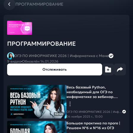
☀️Летний курс подготовки к ЕГЭ/ОГЭ-2027❗️БЕСПЛАТНО при
ПРОГРАММИРОВАНИЕ
покупке Годового курса к ЕГЭ/ОГЭ/10кл на новый учебный
год 2026/27:
⛱
ЕГЭ
⛱
ОГЭ
🚨 Годовой курс подготовки к ЕГЭ/ОГЭ и 10кл "Время
Первых" на новый учебный год 2026/2027! САМЫЕ
ПРОГРАММИРОВАНИЕ
ВЫГОДНЫЕ УСЛОВИЯ И ЦЕНЫ 🚀 Подключайся сейчас, не
жди сентября!⤵️
ОГЭ ПО ИНФОРМАТИКЕ 2026 | Информатика с Мане
🌏
ЕГЭ
9 видео
Обновлён 14.01.2026
🌏
ОГЭ
🌏
10 классы
Отслеживать
Курс подготовки к ОГЭ-2026 по ИНФОРМАТИКЕ с МВ
🎯 Крути рулетку и
получи дополнительную скидку
Весь базовый Python,
необходимый для ОГЭ по
🤝Воспользуйся программой лояльности —
приводи друзей и
информатике за вебинар.
получай скидку на курс
Закрепление пройденного
материала и решение задач
📕Решай
Квизы от "Школково"
ОГЭ ПО ИНФОРМАТИКЕ 2026 | Информатика с Мане
52:45
04 ноября 2025 г., 13:00
➡️Чтобы не пропустить следующий вебинар,
подпишись на
Большая практика по проге |
рассылку
Решаем №6 и №16 из ОГЭ