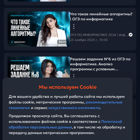
Что такое линейные алгоритмы?
| ОГЭ по информатике
ОГЭ ПО ИНФОРМАТИКЕ 2026 | Информатика с Мане
25 ноября 2025 г., 13:00
36:41
Решаем задание №6 из ОГЭ по
информатике. Анализ
программы с условным
оператором
ОГЭ ПО ИНФОРМАТИКЕ 2026 | Информатика с Мане
Мы используем Cookie
01:06:52
11 ноября 2025 г., 13:00
Для вашего удобства и лучшей работы сайта мы используем
файлы cookie, метрические программы,
рекомендательные
Трудности – это твой трамплин!
технологии
и сервис
искусственного интеллекта
.
Продолжая просмотр сайта, Вы соглашаетесь с
ОГЭ ПО ИНФОРМАТИКЕ 2026 | Информатика с Мане
использованием файлов cookie в соответствии с
Политикой
08 ноября 2025 г., 09:00
обработки персональных данных
, в том числе на обработку и
передачу данных метрическим программам.
04:44