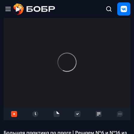
Главная
ЩЕЛЧОК
2026
Полезные
материалы
Проверка
сочинений
Тех
поддержка
Результаты
и
отзыв
Большая практика по проге | Решаем №6 и №16 из