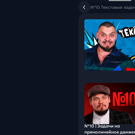
№10 Текстовые зада
№10 | Задачи на
прямолинейное движе