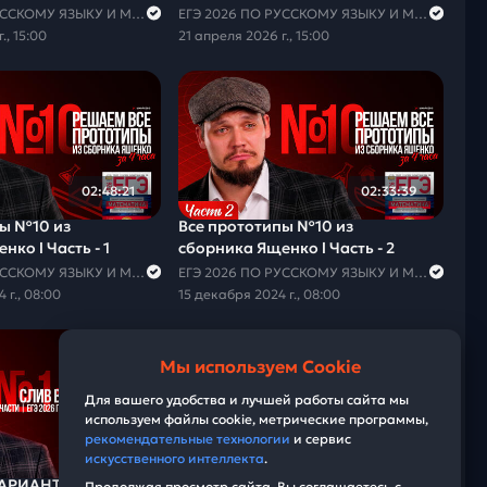
ЕГЭ 2026 ПО РУССКОМУ ЯЗЫКУ И МАТЕМАТИКЕ
ЕГЭ 2026 ПО РУССКОМУ ЯЗЫКУ И МАТЕМАТИКЕ
., 15:00
21 апреля 2026 г., 15:00
02:48:21
02:33:39
пы №10 из
Все прототипы №10 из
ко l Часть - 1
сборника Ященко l Часть - 2
ЕГЭ 2026 ПО РУССКОМУ ЯЗЫКУ И МАТЕМАТИКЕ
ЕГЭ 2026 ПО РУССКОМУ ЯЗЫКУ И МАТЕМАТИКЕ
 г., 08:00
15 декабря 2024 г., 08:00
Мы используем Cookie
Для вашего удобства и лучшей работы сайта мы
используем файлы cookie, метрические программы,
рекомендательные технологии
и сервис
03:54:37
искусственного интеллекта
.
АРИАНТОВ 1 ЧАСТИ
Продолжая просмотр сайта, Вы соглашаетесь с