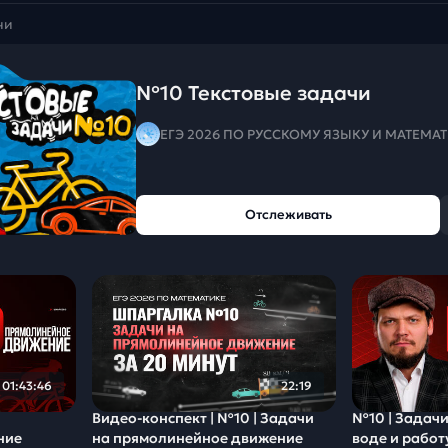
чи
№10 Текстовые задачи
ЕГЭ 2026 ПО РУССКОМУ ЯЗЫКУ И МАТЕМА
Отслеживать
01:43:46
22:19
Видео-конcпект | №10 | Задачи
№10 | Задачи
ние
на прямолинейное движение
воде и работ