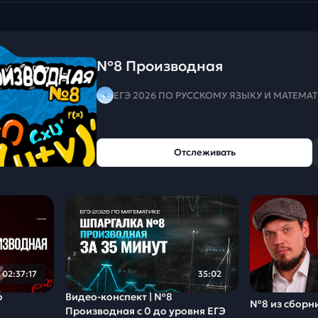
№8 Производная
ЕГЭ 2026 ПО РУССКОМУ ЯЗЫКУ И МАТЕМА
Отслеживать
02:37:17
35:02
о
Видео-конспект | №8
№8 из сборн
Производная с 0 до уровня ЕГЭ