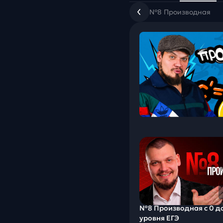
№8 Производная
№8 Производная с 0 д
уровня ЕГЭ