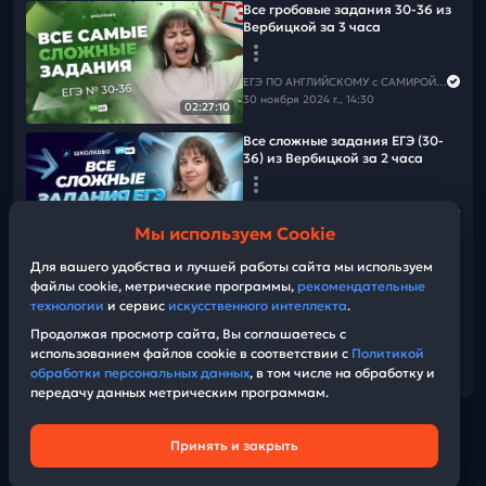
Все гробовые задания 30-36 из
Больше полезного и интересного смотри в ТГ, ВК и MAX👇
Вербицкой за 3 часа
ВК
Тг
MAX
ЕГЭ ПО АНГЛИЙСКОМУ с САМИРОЙ COOLешовой
📕Решай
Квизы от "Школково"
30 ноября 2024 г., 14:30
02:27:10
Все сложные задания ЕГЭ (30-
36) из Вербицкой за 2 часа
ЕГЭ ПО АНГЛИЙСКОМУ с САМИРОЙ COOLешовой
Мы используем Cookie
20 декабря 2024 г., 13:00
02:00:26
Для вашего удобства и лучшей работы сайта мы используем
Итоги дня
файлы cookie, метрические программы,
рекомендательные
технологии
и сервис
искусственного интеллекта
.
ЕГЭ ПО АНГЛИЙСКОМУ с САМИРОЙ COOLешовой
Продолжая просмотр сайта, Вы соглашаетесь с
29 мая 2026 г., 18:12
использованием файлов cookie в соответствии с
Политикой
32:09
обработки персональных данных
, в том числе на обработку и
передачу данных метрическим программам.
Принять и закрыть
Техническая поддержка
© Bobr.video
Политика конфиденциальности
2026
| Build:
Пользовательское соглашение