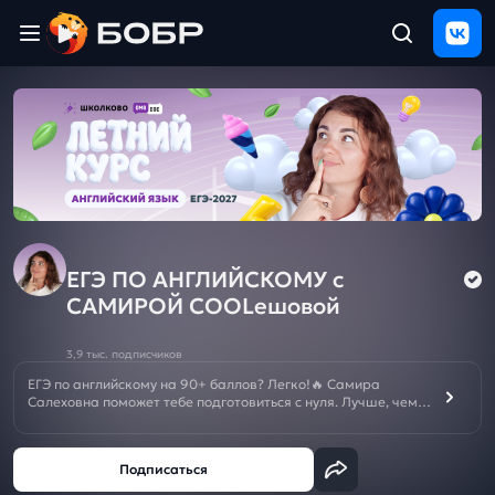
Главная
ЩЕЛЧОК
2026
Полезные
материалы
Проверка
сочинений
ЕГЭ ПО АНГЛИЙСКОМУ с
Тех
САМИРОЙ COOLешовой
поддержка
3,9 тыс. подписчиков
Результаты
ЕГЭ по английскому на 90+ баллов? Легко!🔥 Самира
и
Салеховна поможет тебе подготовиться с нуля. Лучше, чем
отзыв
репетитор! Подписывайся! 📌
🚨ПОДКЛЮЧИ ЩЕЛЧОК к ЕГЭ/ОГЭ 2026 БЕСПЛАТНО ➡️
👁‍🗨
ВК
ИЛИ