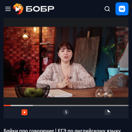
Главная
ЩЕЛЧОК
2026
Полезные
материалы
Проверка
сочинений
Тех
поддержка
Результаты
и
отзыв
Байки про говорение | ЕГЭ по английскому языку