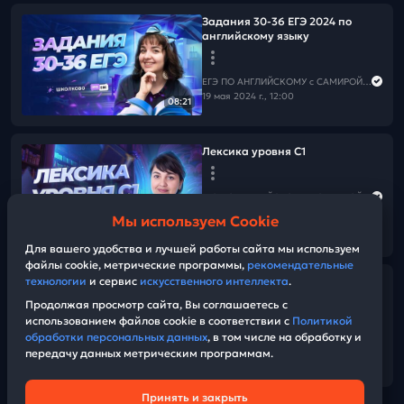
Задания 30-36 ЕГЭ 2024 по
английскому языку
ЕГЭ ПО АНГЛИЙСКОМУ с САМИРОЙ COOLешовой
19 мая 2024 г., 12:00
08:21
Лексика уровня С1
ЕГЭ ПО АНГЛИЙСКОМУ с САМИРОЙ COOLешовой
17 мая 2024 г., 12:00
Мы используем Cookie
05:33
Для вашего удобства и лучшей работы сайта мы используем
файлы cookie, метрические программы,
рекомендательные
технологии
и сервис
искусственного интеллекта
.
Грамматика и лексика для ЕГЭ
Продолжая просмотр сайта, Вы соглашаетесь с
использованием файлов cookie в соответствии с
Политикой
ЕГЭ ПО АНГЛИЙСКОМУ с САМИРОЙ COOLешовой
обработки персональных данных
, в том числе на обработку и
06 мая 2024 г., 13:00
передачу данных метрическим программам.
07:20
Принять и закрыть
Техническая поддержка